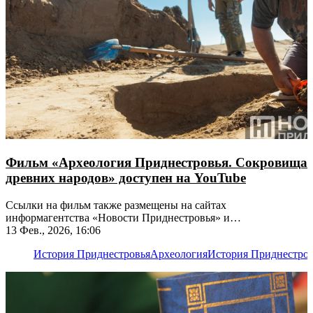
Фильм «Археология Приднестровья. Сокровища
древних народов» доступен на YouTube
Ссылки на фильм также размещены на сайтах
информагентства «Новости Приднестровья» и
Приднестровского исторического портала
13 Фев., 2026, 16:06
История Приднестровья
Археология
История Приднестро