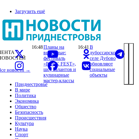
Загрузить ещё
16:48
Планы на
16:41
В
ЛЕНТА
выходные:
дубоссарском
НОВОСТЕЙ
фестиваль
селе Дубово
«PARK FEST»,
обновляют
шоу талантов и
социальные
Все новости →
кулинарные
объекты
мастер-классы
Приднестровье
В мире
Политика
Экономика
Общество
Безопасность
Происшествия
Культура
Наука
Спорт