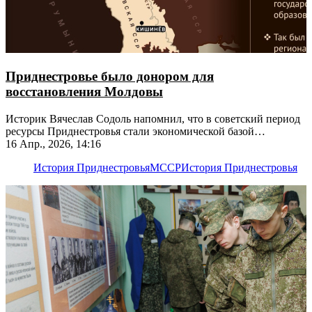
Приднестровье было донором для
восстановления Молдовы
Историк Вячеслав Содоль напомнил, что в советский период
ресурсы Приднестровья стали экономической базой
Молдавской ССР – сейчас Кишинёв пытается обложить ПМР
16 Апр., 2026, 14:16
поборами
История Приднестровья
МССР
История Приднестровья