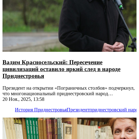
Вадим Красносельский: Пересечение
цивилизаций оставило яркий след в народе
Приднестровья
Президент на открытии «Пограничных столбов» подчеркнул,
что многонациональный приднестровский народ
сформирован и временем, и историей
20 Ноя., 2025, 13:58
История Приднестровья
Президент
приднестровский наро