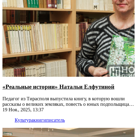
«Реальные истории» Натальи Елфутиной
Педагог из Тирасполя выпустила книгу, в которую вошли
рассказы о великих земляках, повесть о юных подпольщицах,
а также воспоминания о любимых людях
19 Ноя., 2025, 13:37
Культура
книги
писатель