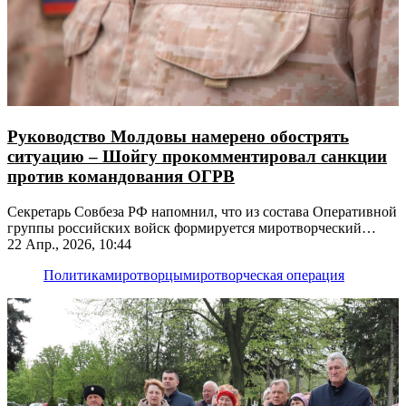
Руководство Молдовы намерено обострять
ситуацию – Шойгу прокомментировал санкции
против командования ОГРВ
Секретарь Совбеза РФ напомнил, что из состава Оперативной
группы российских войск формируется миротворческий
контингент
22 Апр., 2026, 10:44
Политика
миротворцы
миротворческая операция