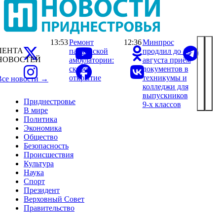
13:53
Ремонт
12:36
Минпрос
ЛЕНТА
парканской
продлил до 15
НОВОСТЕЙ
амбулатории:
августа приём
скоро
документов в
открытие
техникумы и
Все новости →
колледжи для
выпускников
Приднестровье
9-х классов
В мире
Политика
Экономика
Общество
Безопасность
Происшествия
Культура
Наука
Спорт
Президент
Верховный Совет
Правительство