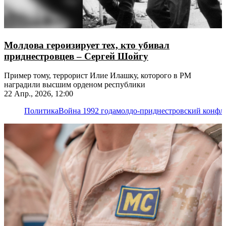
Молдова героизирует тех, кто убивал
приднестровцев – Сергей Шойгу
Пример тому, террорист Илие Илашку, которого в РМ
наградили высшим орденом республики
22 Апр., 2026, 12:00
Политика
Война 1992 года
молдо-приднестровский конфл