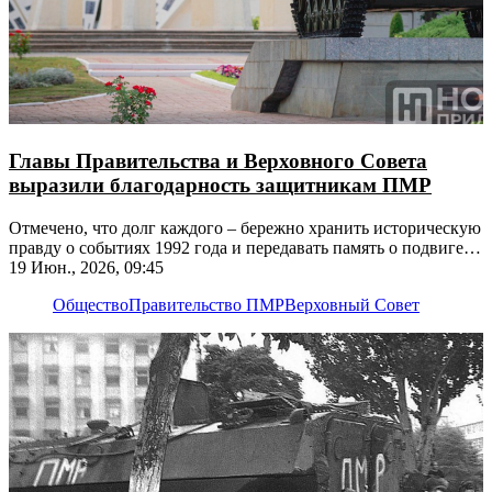
Главы Правительства и Верховного Совета
выразили благодарность защитникам ПМР
Отмечено, что долг каждого – бережно хранить историческую
правду о событиях 1992 года и передавать память о подвиге
народа молодёжи
19 Июн., 2026, 09:45
Общество
Правительство ПМР
Верховный Совет