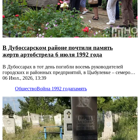
В Дубоссарском районе почтили память
жертв артобстрела 6 июля 1992 года
В Дубоссарах в тот день погибли восемь руководителей
городских и районных предприятий, в Цыбулевке – семеро
местных жителей
06 Июл., 2026, 13:39
Общество
Война 1992 года
память