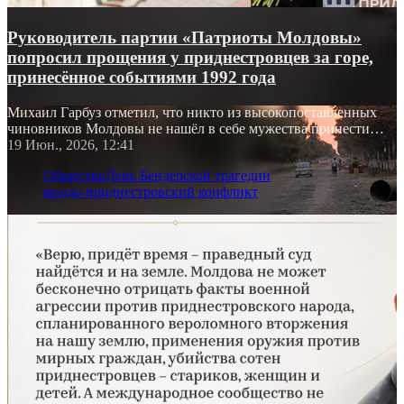
Руководитель партии «Патриоты Молдовы»
попросил прощения у приднестровцев за горе,
принесённое событиями 1992 года
Михаил Гарбуз отметил, что никто из высокопоставленных
чиновников Молдовы не нашёл в себе мужества принести
извинения жителям Приднестровья
19 Июн., 2026, 12:41
Общество
День Бендерской трагедии
молдо-приднестровский конфликт