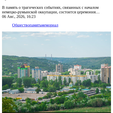
В память о трагических событиях, связанных с началом
немецко-румынской оккупации, состоится церемония
возложения цветов
06 Авг., 2026, 16:23
Общество
память
мемориал