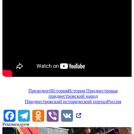
Президент
История
История Приднестровья
приднестровский народ
Приднестровский исторический портал
Россия
Facebook
Telegram
Odnoklassniki
Viber
VK
Рекомендуем