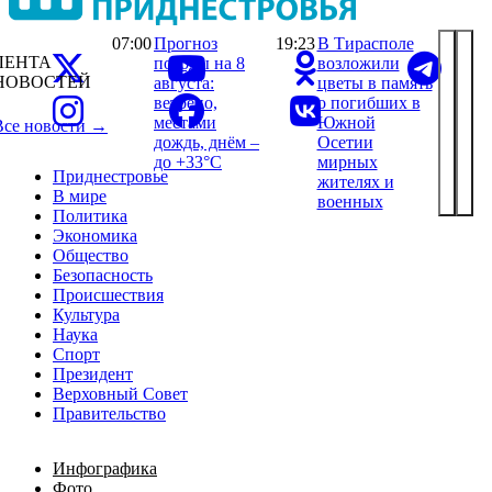
07:00
Прогноз
19:23
В Тирасполе
ЛЕНТА
погоды на 8
возложили
НОВОСТЕЙ
августа:
цветы в память
ветрено,
о погибших в
местами
Южной
Все новости →
дождь, днём –
Осетии
до +33°С
мирных
Приднестровье
жителях и
В мире
военных
Политика
Экономика
Общество
Безопасность
Происшествия
Культура
Наука
Спорт
Президент
Верховный Совет
Правительство
Инфографика
Фото