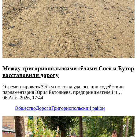
Между григориопольскими сёлами Спея и Бутор
восстановили дорогу
Отремонтировать 3,5 км полотна удалось при содействии
парламентария Юрия Евтодиева, предпринимателей и
жителей
06 Авг., 2026, 17:44
Общество
Дороги
Григориопольский район