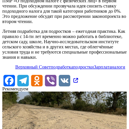
ПМР «О подоходном налоге с физических лиц» в первом
чтении. При обсуждении прозвучала идея снизить ставку
подоходного налога для такой категории работников до 0%.
Это предложение обсудят при рассмотрении законопроекта во
втором чтении.
Летняя подработка для подростков – ежегодная практика. Как
правило с 14-ти лет временно можно работать в библиотеке,
детском саду, школе, Научно-исследовательском институте
сельского хозяйства и в других местах, где облегчённые
условия труда и не требуются специальные профессиональные
знания и навыки.
Верховный Совет
подработка
подростки
Зарплата
налоги
Facebook
Telegram
Odnoklassniki
Viber
VK
Рекомендуем