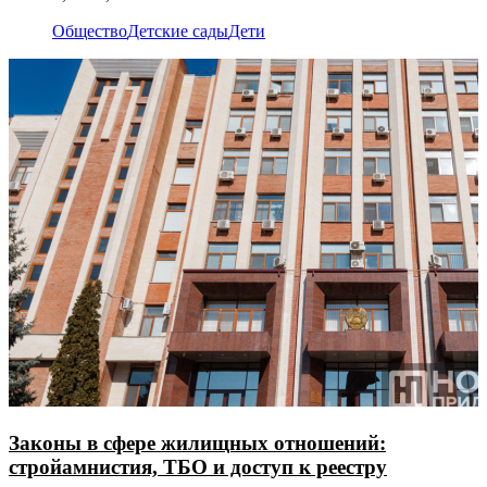
Общество
Детские сады
Дети
Законы в сфере жилищных отношений:
стройамнистия, ТБО и доступ к реестру