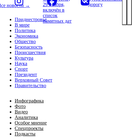
29 ноября,
дорогу
Все новости →
включён в
список
Приднестровье
памятных дат
В мире
Политика
Экономика
Общество
Безопасность
Происшествия
Культура
Наука
Спорт
Президент
Верховный Совет
Правительство
Инфографика
Фото
Видео
Аналитика
Особое мнение
Спецпроекты
Подкасты