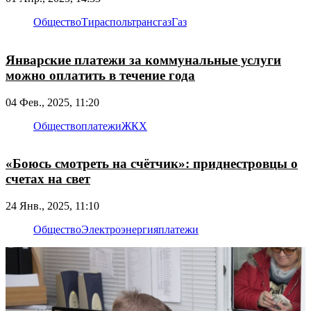
Общество
Тираспольтрансгаз
Газ
Январские платежи за коммунальные услуги
можно оплатить в течение года
04 Фев., 2025, 11:20
Общество
платежи
ЖКХ
«Боюсь смотреть на счётчик»: приднестровцы о
счетах на свет
24 Янв., 2025, 11:10
Общество
Электроэнергия
платежи