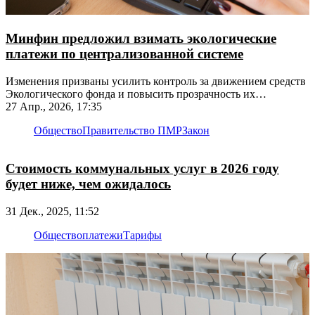
Минфин предложил взимать экологические
платежи по централизованной системе
Изменения призваны усилить контроль за движением средств
Экологического фонда и повысить прозрачность их
использования
27 Апр., 2026, 17:35
Общество
Правительство ПМР
Закон
Стоимость коммунальных услуг в 2026 году
будет ниже, чем ожидалось
31 Дек., 2025, 11:52
Общество
платежи
Тарифы