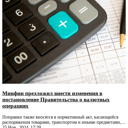
Минфин предложил внести изменения в
постановление Правительства о валютных
операциях
Поправки также вносятся в нормативный акт, касающийся
распоряжения товарами, транспортом и иными предметами,
не реализованными на таможенных аукционах
25 Ноя., 2024, 17:29