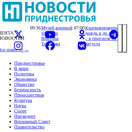
09:36
Музей военной
07:00
Кратковременный
ЛЕНТА
техники
дождь и до +38°С
НОВОСТЕЙ
Виктора
– в прогнозе на 7
Тодорова
августа
Все новости →
Приднестровье
В мире
Политика
Экономика
Общество
Безопасность
Происшествия
Культура
Наука
Спорт
Президент
Верховный Совет
Правительство