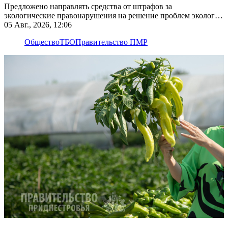
Предложено направлять средства от штрафов за
экологические правонарушения на решение проблем экологии
на этих территориях
05 Авг., 2026, 12:06
Общество
ТБО
Правительство ПМР