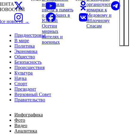
ЛЕНТА
возложили
организуют
НОВОСТЕЙ
цветы в память
ярмарки к
о погибших в
Медовому и
Южной
Яблочному
Все новости →
Осетии
Спасам
мирных
Приднестровье
жителях и
В мире
военных
Политика
Экономика
Общество
Безопасность
Происшествия
Культура
Наука
Спорт
Президент
Верховный Совет
Правительство
Инфографика
Фото
Видео
Аналитика