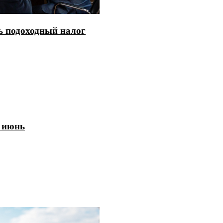
ь подоходный налог
а июнь