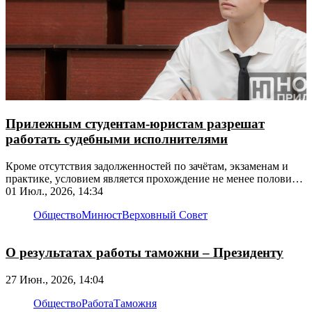
Прилежным студентам-юристам разрешат
работать судебными исполнителями
Кроме отсутствия задолженностей по зачётам, экзаменам и
практике, условием является прохождение не менее половины
срока обучения
01 Июл., 2026, 14:34
Общество
Минюст
Верховный Совет
О результатах работы таможни – Президенту
27 Июн., 2026, 14:04
Общество
Работа
Таможня