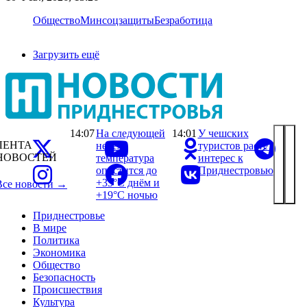
Общество
Минсоцзащиты
Безработица
Загрузить ещё
14:07
На следующей
14:01
У чешских
ЛЕНТА
неделе
туристов растёт
НОВОСТЕЙ
температура
интерес к
опустится до
Приднестровью
+33°С днём и
Все новости →
+19°С ночью
Приднестровье
В мире
Политика
Экономика
Общество
Безопасность
Происшествия
Культура