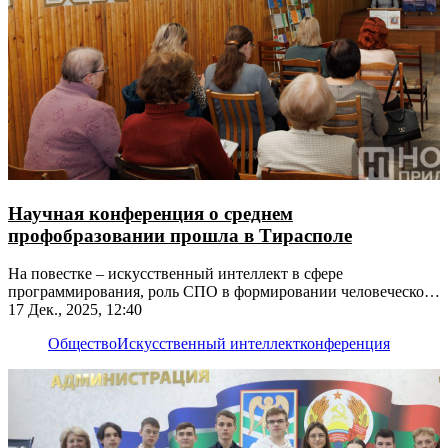
Научная конференция о среднем
профобразовании прошла в Тирасполе
На повестке – искусственный интеллект в сфере
программирования, роль СПО в формировании человеческого
капитала и не только
17 Дек., 2025, 12:40
Общество
Искусственный интеллект
конференция