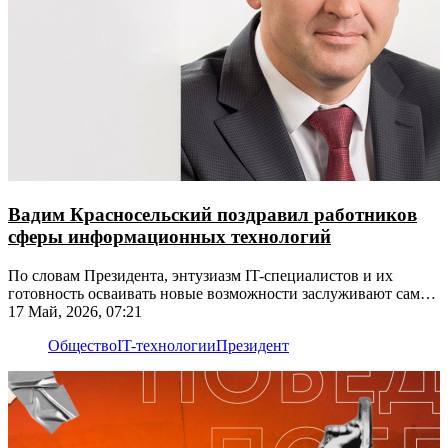
Вадим Красносельский поздравил работников
сферы информационных технологий
По словам Президента, энтузиазм IT-специалистов и их
готовность осваивать новые возможности заслуживают самых
тёплых слов благодарности
17 Май, 2026, 07:21
Общество
IT-технологии
Президент