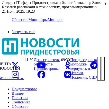
Лидеры IT-сферы Приднестровья и бывший инженер Samsung
Research рассказали о технологиях, программировании и
востребованных навыках
21 Ноя., 2025, 19:23
Общество
Минцифры
Минпрос
Загрузить ещё
11:30
День строителя
09:30
Приднестровская
ЛЕНТА
отмечают в
молодёжь
НОВОСТЕЙ
Приднестровье
вернулась из
Италии,
Норвегии, США
Все новости →
Приднестровье
В мире
Политика
Экономика
Общество