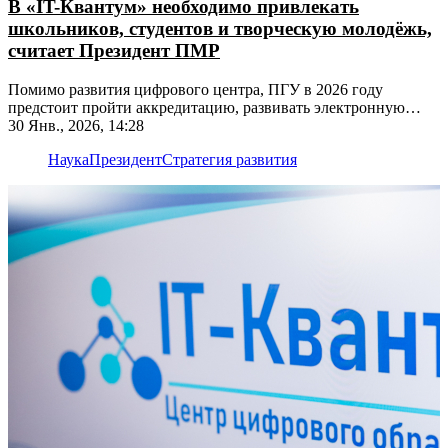
В «IT-Квантум» необходимо привлекать
школьников, студентов и творческую молодёжь,
считает Президент ПМР
Помимо развития цифрового центра, ПГУ в 2026 году
предстоит пройти аккредитацию, развивать электронную
среду и укрепить научные связи
30 Янв., 2026, 14:28
Наука
Президент
Стратегия развития