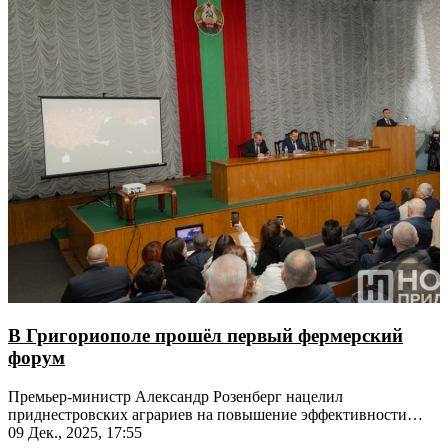
В Григориополе прошёл первый фермерский
форум
Премьер-министр Александр Розенберг нацелил
приднестровских аграриев на повышение эффективности
использования сельхозугодий
09 Дек., 2025, 17:55