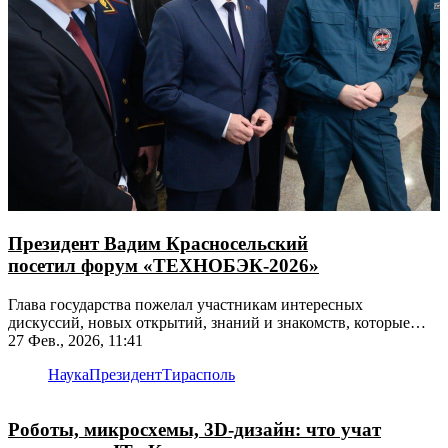
Президент Вадим Красносельский
посетил форум «ТЕХНОБЭК-2026»
Глава государства пожелал участникам интересных
дискуссий, новых открытий, знаний и знакомств, которые
лягут в основу будущих проектов
27 Фев., 2026, 11:41
Наука
Президент
Тирасполь
Роботы, микросхемы, 3D-дизайн: что учат