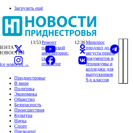
Загрузить ещё
13:53
Ремонт
12:36
Минпрос
ЛЕНТА
парканской
продлил до 15
НОВОСТЕЙ
амбулатории:
августа приём
скоро
документов в
открытие
техникумы и
Все новости →
колледжи для
выпускников
Приднестровье
9-х классов
В мире
Политика
Экономика
Общество
Безопасность
Происшествия
Культура
Наука
Спорт
Президент