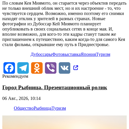
По словам Кея Миямото, он старается через объектив передать
не только внешний облик мест, но и их настроение - то, что
чувствуется сердцем. Возможно, именно поэтому его снимки
находят отклик у зрителей в разных странах. Новые
фотографии из Дубоссар Кей Миямото планирует
опубликовать в своих социальных сетях в конце мая. И,
вполне возможно, для кого-то эти кадры станут таким же
приглашением к путешествию, каким когда-то для самого Кея
стали фильмы, открывшие ему путь в Приднестровье.
Дубоссары
Фотовыставка
Япония
Туризм
Facebook
Telegram
Odnoklassniki
Viber
VK
Рекомендуем
Город Рыбница. Презентационный ролик
06 Авг., 2026, 10:14
Общество
Рыбница
Туризм