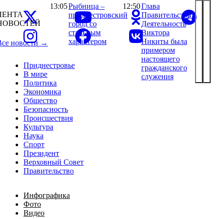
13:05
Рыбница –
12:50
Глава
ЛЕНТА
приднестровский
Правительства:
НОВОСТЕЙ
город со
Деятельность
стальным
Виктора
характером
Никиты была
Все новости →
примером
настоящего
Приднестровье
гражданского
В мире
служения
Политика
Экономика
Общество
Безопасность
Происшествия
Культура
Наука
Спорт
Президент
Верховный Совет
Правительство
Инфографика
Фото
Видео