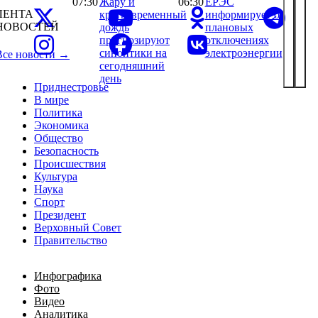
07:30
Жару и
06:30
ЕРЭС
ЛЕНТА
кратковременный
информирует о
НОВОСТЕЙ
дождь
плановых
прогнозируют
отключениях
синоптики на
электроэнергии
Все новости →
сегодняшний
день
Приднестровье
В мире
Политика
Экономика
Общество
Безопасность
Происшествия
Культура
Наука
Спорт
Президент
Верховный Совет
Правительство
Инфографика
Фото
Видео
Аналитика