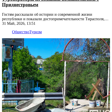
Приднестровьем
Гостям рассказали об истории и современной жизни
республики и показали достопримечательности Тирасполя,
Бендер и Слободзейского района
31 Май, 2026, 13:51
Общество
Туризм