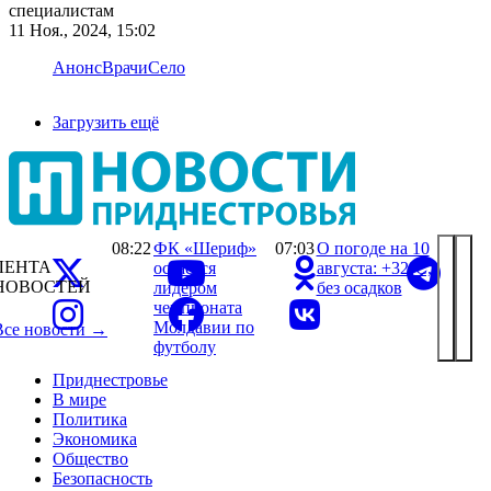
специалистам
11 Ноя., 2024, 15:02
Анонс
Врачи
Село
Загрузить ещё
08:22
ФК «Шериф»
07:03
О погоде на 10
ЛЕНТА
остается
августа: +32°С,
НОВОСТЕЙ
лидером
без осадков
чемпионата
Молдавии по
Все новости →
футболу
Приднестровье
В мире
Политика
Экономика
Общество
Безопасность