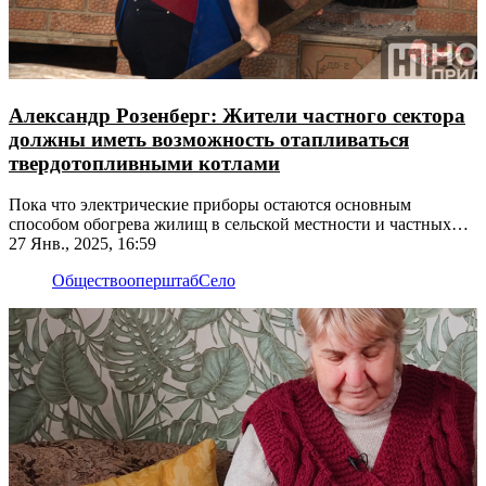
Александр Розенберг: Жители частного сектора
должны иметь возможность отапливаться
твердотопливными котлами
Пока что электрические приборы остаются основным
способом обогрева жилищ в сельской местности и частных
домов в городской черте
27 Янв., 2025, 16:59
Общество
оперштаб
Село