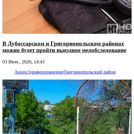
В Дубоссарском и Григориопольском районах
можно будет пройти выездное медобследование
03 Июн., 2026, 14:43
Анонс
Здравоохранение
Григориопольский район