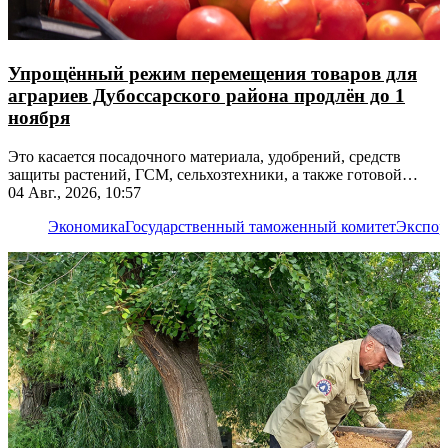
Упрощённый режим перемещения товаров для
аграриев Дубоссарского района продлён до 1
ноября
Это касается посадочного материала, удобрений, средств
защиты растений, ГСМ, сельхозтехники, а также готовой
продукции
04 Авг., 2026, 10:57
Экономика
Государственный таможенный комитет
Экспор