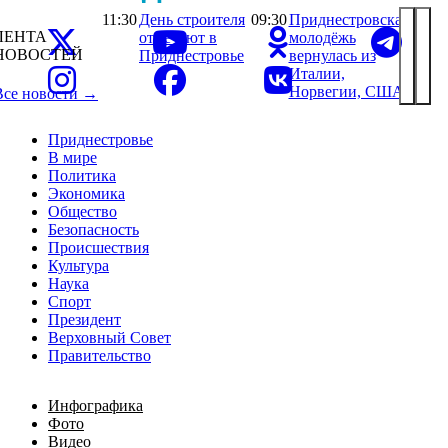
11:30
День строителя
09:30
Приднестровская
ЛЕНТА
отмечают в
молодёжь
НОВОСТЕЙ
Приднестровье
вернулась из
Италии,
Норвегии, США
Все новости →
Приднестровье
В мире
Политика
Экономика
Общество
Безопасность
Происшествия
Культура
Наука
Спорт
Президент
Верховный Совет
Правительство
Инфографика
Фото
Видео