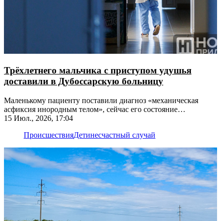
Трёхлетнего мальчика с приступом удушья
доставили в Дубоссарскую больницу
Маленькому пациенту поставили диагноз «механическая
асфиксия инородным телом», сейчас его состояние
стабильное
15 Июл., 2026, 17:04
Происшествия
Дети
несчастный случай