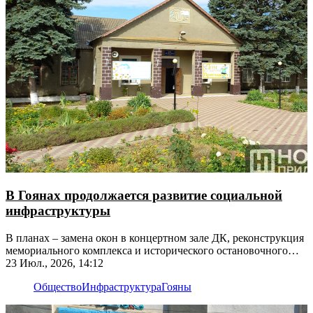
В Гоянах продолжается развитие социальной
инфраструктуры
В планах – замена окон в концертном зале ДК, реконструкция
мемориального комплекса и исторического остановочного
павильона
23 Июл., 2026, 14:12
Общество
Инфраструктура
Гояны