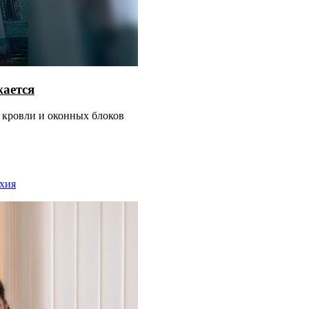
жается
 кровли и оконных блоков
рхия