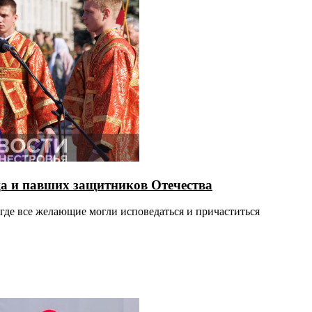
ца и павших защитников Отечества
де все желающие могли исповедаться и причаститься