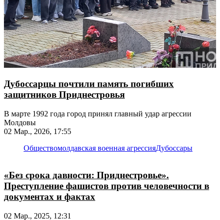
Дубоссарцы почтили память погибших
защитников Приднестровья
В марте 1992 года город принял главный удар агрессии
Молдовы
02 Мар., 2026, 17:55
Общество
молдавская военная агрессия
Дубоссары
«Без срока давности: Приднестровье».
Преступление фашистов против человечности в
документах и фактах
02 Мар., 2025, 12:31