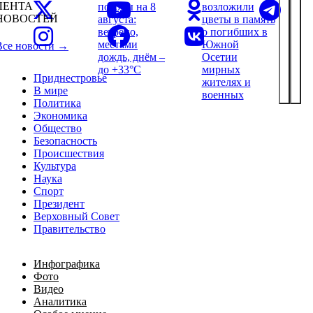
ЛЕНТА
погоды на 8
возложили
НОВОСТЕЙ
августа:
цветы в память
ветрено,
о погибших в
местами
Южной
Все новости →
дождь, днём –
Осетии
до +33°С
мирных
Приднестровье
жителях и
В мире
военных
Политика
Экономика
Общество
Безопасность
Происшествия
Культура
Наука
Спорт
Президент
Верховный Совет
Правительство
Инфографика
Фото
Видео
Аналитика