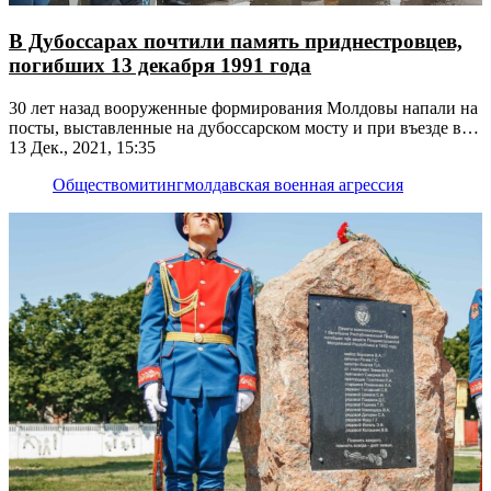
В Дубоссарах почтили память приднестровцев,
погибших 13 декабря 1991 года
30 лет назад вооруженные формирования Молдовы напали на
посты, выставленные на дубоссарском мосту и при въезде в
микрорайон Лунга
13 Дек., 2021, 15:35
Общество
митинг
молдавская военная агрессия