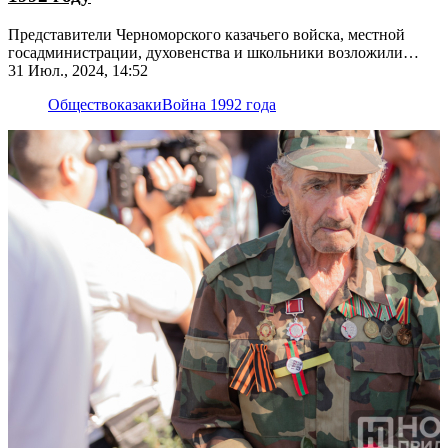
Представители Черноморского казачьего войска, местной
госадминистрации, духовенства и школьники возложили
живые цветы
31 Июл., 2024, 14:52
Общество
казаки
Война 1992 года