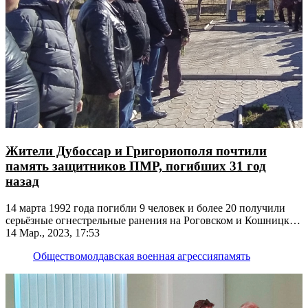
Жители Дубоссар и Григориополя почтили
память защитников ПМР, погибших 31 год
назад
14 марта 1992 года погибли 9 человек и более 20 получили
серьёзные огнестрельные ранения на Роговском и Кошницком
направлениях
14 Мар., 2023, 17:53
Общество
молдавская военная агрессия
память