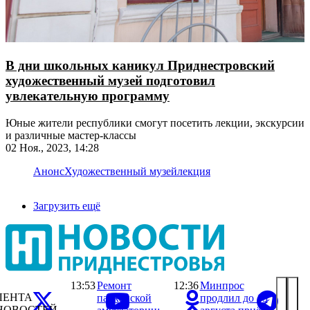
В дни школьных каникул Приднестровский
художественный музей подготовил
увлекательную программу
Юные жители республики смогут посетить лекции, экскурсии
и различные мастер-классы
02 Ноя., 2023, 14:28
Анонс
Художественный музей
лекция
Загрузить ещё
13:53
Ремонт
12:36
Минпрос
ЛЕНТА
парканской
продлил до 15
НОВОСТЕЙ