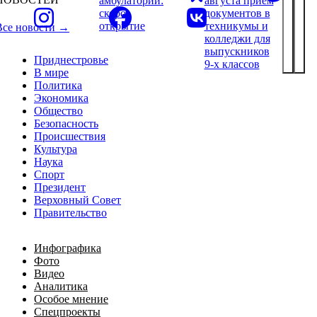
амбулатории:
августа приём
скоро
документов в
открытие
техникумы и
Все новости →
колледжи для
выпускников
Приднестровье
9-х классов
В мире
Политика
Экономика
Общество
Безопасность
Происшествия
Культура
Наука
Спорт
Президент
Верховный Совет
Правительство
Инфографика
Фото
Видео
Аналитика
Особое мнение
Спецпроекты