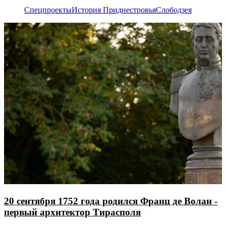
Спецпроекты
История Приднестровья
Слободзея
20 сентября 1752 года родился Франц де Волан -
первый архитектор Тирасполя