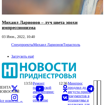
Михаил Ларионов – луч цвета эпохи
импрессионизма
03 Июн., 2022, 10:40
Спецпроекты
Михаил Ларионов
Тирасполь
Загрузить ещё
13:53
Ремонт
12:36
Минпрос
ЛЕНТА
парканской
продлил до 15
НОВОСТЕЙ
амбулатории:
августа приём
скоро
документов в
открытие
техникумы и
Все новости →
колледжи для