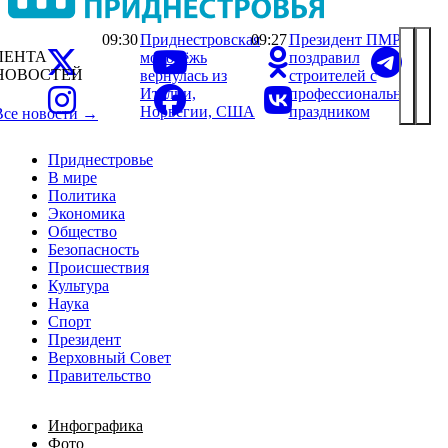
09:30
Приднестровская
09:27
Президент ПМР
ЛЕНТА
молодёжь
поздравил
НОВОСТЕЙ
вернулась из
строителей с
Италии,
профессиональным
Норвегии, США
праздником
Все новости →
Приднестровье
В мире
Политика
Экономика
Общество
Безопасность
Происшествия
Культура
Наука
Спорт
Президент
Верховный Совет
Правительство
Инфографика
Фото