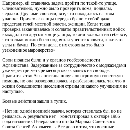
Например, ей ставилась задача пройти по такой-то улице.
Следовательно, нужно было проверить дома, подвалы,
чердаки. Другими словами, все, что находилось на этом
участке. Причем афганцы нередко брали с собой даже
представителей местной власти, женщин. Когда такая
проверка заканчивалась и солдаты правительственных войск
выходили на другом конце улицы, то они волокли на себе все,
что только можно было поднять и унести: кровати, какие-то
узлы и баулы. По сути дела, с их стороны это было
узаконенное мародерство».
Свои нюансы были и у органов госбезопасности
Афганистана. Задержанные за сотрудничество с моджахедами
уже через три-четыре месяца оказывались на свободе.
Правительство Афганистана получало огромную советскую
помощь, но она разворовывалась и разбазаривалась, так что в
жизни большинства населения страны никакого улучшения не
наступало.
Боевые действия зашли в тупик.
«Нет ни одной военной задачи, которая ставилась бы, но не
решалась. А результата нет, - констатировал в октябре 1986
года начальник Генерального штаба Маршал Советского
Союза Сергей Ахромеев. ­ - Все дело в том, что военные