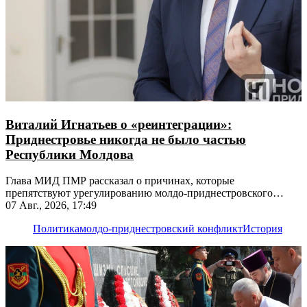
Виталий Игнатьев о «реинтеграции»:
Приднестровье никогда не было частью
Республики Молдова
Глава МИД ПМР рассказал о причинах, которые
препятствуют урегулированию молдо-приднестровского
конфликта
07 Авг., 2026, 17:49
Политика
молдо-приднестровский конфликт
История