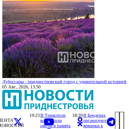
Дубоссары - приднестровский город с удивительной историей
05 Авг., 2026, 13:50
19:23
В Тирасполе
18:20
В Бендерах
ЛЕНТА
возложили
организуют
НОВОСТЕЙ
цветы в память
ярмарки к