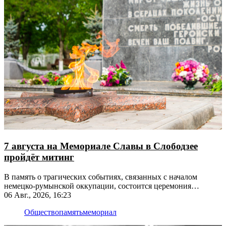
7 августа на Мемориале Славы в Слободзее
пройдёт митинг
В память о трагических событиях, связанных с началом
немецко-румынской оккупации, состоится церемония
возложения цветов
06 Авг., 2026, 16:23
Общество
память
мемориал