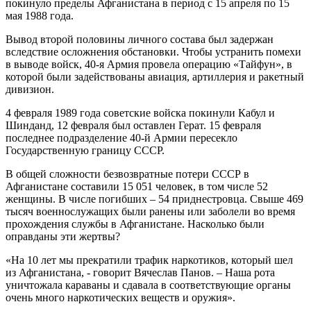
покинуло пределы Афганистана в период с 15 апреля по 15
мая 1988 года.
Вывод второй половины личного состава был задержан
вследствие осложнения обстановки. Чтобы устранить помехи
в выводе войск, 40-я Армия провела операцию «Тайфун», в
которой были задействованы авиация, артиллерия и ракетный
дивизион.
4 февраля 1989 года советские войска покинули Кабул и
Шинданд, 12 февраля был оставлен Герат. 15 февраля
последнее подразделение 40-й Армии пересекло
Государственную границу СССР.
В общей сложности безвозвратные потери СССР в
Афганистане составили 15 051 человек, в том числе 52
женщины. В числе погибших – 54 приднестровца. Свыше 469
тысяч военнослужащих были ранены или заболели во время
прохождения службы в Афганистане. Насколько были
оправданы эти жертвы?
«На 10 лет мы прекратили трафик наркотиков, который шел
из Афганистана, - говорит Вячеслав Панов. – Наша рота
уничтожала караваны и сдавала в соответствующие органы
очень много наркотических веществ и оружия».