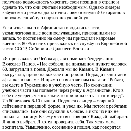
получило возможность укрепить свои позиции в стране и
сделать то, что они считали необходимым. Однако лидеры
кабульского режима достаточно ловко втянули 40-ю армию в
широкомасштабную партизанскую войну».
Если изначально в Афганистан вводились части,
укомплектованные военнослужащими, призванными из
запаса, то постепенно на смену им приходили кадровые
военные. 80 % из них призывалось на службу из Европейской
части СССР, Сибири и с Дальнего Востока.
«Я призывался из Чебоксар, - вспоминает бендерчанин
Вячеслав Панов. - Нас собрали на призывном пункте человек
60, загрузили в поезд. Доехали мы до Казани. В Казани
выгрузили, прямо на вокзале построили. Подходит капитан в
афганке, в панаме. И прямо на вокзале нам сказали: "Ребята,
вы едете в Туркмению в учебную часть. По окончании
учебной части вы попадете через речку в Афганистан. Кто в
себе не уверен, у кого какие-то причины есть – шаг вперед".
Из 60 человек 8-10 вышли. Подошел офицер – старший
лейтенант в парадной форме, и увел их. Мы потом с ребятами
списывались. Все они служили в Союзе. Никто из них не
попал за границу. К чему я это все говорю? Каждый выбирает.
Я лично выбрал. Я хотел проверить себя. Так меня мама
воспитала. Умышленно, осознанно я пошел, как говорится,