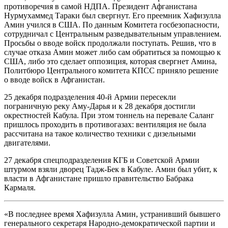
противоречия в самой НДПА. Президент Афганистана
Нурмухаммед Тараки был свергнут. Его преемник Хафизулла
Амин учился в США. По данным Комитета госбезопасности,
сотрудничал с Центральным разведывательным управлением.
Просьбы о вводе войск продолжали поступать. Решив, что в
случае отказа Амин может либо сам обратиться за помощью к
США, либо это сделает оппозиция, которая свергнет Амина,
Политбюро Центрального комитета КПСС приняло решение
о вводе войск в Афганистан.
25 декабря подразделения 40-й Армии пересекли
пограничную реку Аму-Дарья и к 28 декабря достигли
окрестностей Кабула. При этом тоннель на перевале Саланг
пришлось проходить в противогазах: вентиляция не была
рассчитана на такое количество техники с дизельными
двигателями.
27 декабря спецподразделения КГБ и Советской Армии
штурмом взяли дворец Тадж-Бек в Кабуле. Амин был убит, к
власти в Афганистане пришло правительство Бабрака
Кармаля.
«В последнее время Хафизулла Амин, устранивший бывшего
генерального секретаря Народно-демократической партии и