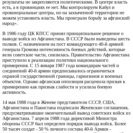
результаты не закрепляются политическими. В центре власть
есть, а в провинциях ее нет. Мы контролируем Кабул и
провинциальные центры, но на захваченной территории не
можем установить власть. Мы проиграли борьбу за афганский
народ».
В 1986 году ЦК КПСС принял принципиальное решение о
выводе войск из Афганистана. В СССР были выведены шесть
полков. С назначением на пост командующего 40-й армией
генерала Громова интенсивность боевых действий, которые
вели советские части, снизилась. Правительство Афганистана
приступило к реализации политики национального
примирения. С 15 января 1987 года командирам частей и
соединений 40-й армии предписывалось ограничиться
охраной государственной границы, гарнизонов и военных
объектов. Однако афганская оппозиция расценила призыв к
примирению как признак слабости и усилила боевую
активность.
14 мая 1988 года в Женеве представители СССР, США,
Афганистана и Пакистана подписали Женевские соглашения,
предусматривавшие окончательный вывод советских войск из
Афганистана. 7 апреля 1988 года директивой Министра
обороны СССР был определен порядок вывода войск. Более
50 тысяч солдат - 50 % личного состава 40-й Армии -