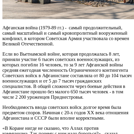
Афганская война (1979-89 гг.) - самый продолжительный,
самый масштабный и самый кровопролитный вооруженный
конфликт, в котором Советская Армия участвовала со времен
Великой Отечественной.
Если во Вьетнамской войне, которая продолжалась 8 лет,
приняли участие 6 тысяч советских военнослужащих, из
которых погибли 16 человек, то за 9 лет Афганской войны
средняя ежегодная численность Ограниченного контингента
Советских войск в Афганистане составляла от 80 до 104 тысяч
военнослужащих и от 5 до 7 тысяч гражданских
специалистов. В общей сложности через боевые действия в
Афганистане прошло без малого 650 тысяч человек - в том
числе 2 200 уроженцев Приднестровья.
Необходимость ввода советских войск долгое время была
предметом споров. Начиная с 20-х годов XX века отношения
Афганистана и СССР были вполне корректными.
«В Коране нигде не сказано, что Аллах против
коммунизма. Так почему с ним надо бороться?» - сказал