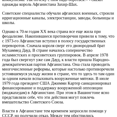
однажды король Афганистана Захир-Шах.
Советские специалисты обучали афганских военных, строили
ирригационные каналы, электростанции, заводы, больницы и
школы.
Однако к 70-м годам XX века страна все еще жила при
феодализме. Накопившиеся противоречия привели к тому, что
с 1973-го Афганистан вступил в полосу государственных
переворотов. Сначала короля сверг его двоюродный брат
Мухаммед Дауд. В стране началось соперничество
исламистских и просоветских группировок. В апреле 1978
года был свергнут уже сам Дауд, к власти пришла Народно-
демократическая партия Афганистана. Она стала проводить
многочисленные реформы, которые настолько противоречили
устоявшемуся укладу жизни в стране, что то здесь то там один
за одним начали вспыхивать вооруженные мятежи. В июле
1979 года президент США Джимми Картер санкционировал
финансирование и поддержку вооруженной оппозиции
(моджахедам) в Афганистане. При этом в Вашингтоне ясно
представляли себе, что эти действия могут повлечь
вмешательство Советского Союза.
Власти в Афганистане тем временем запросили помощи у
СССР, но получили отказ. Между тем обострились