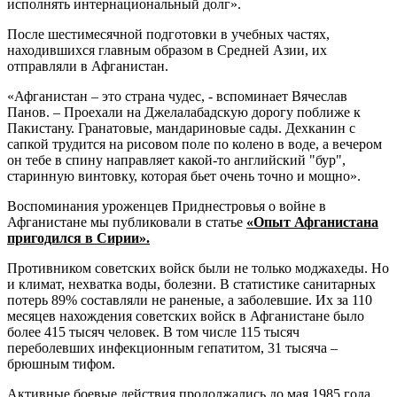
исполнять интернациональный долг».
После шестимесячной подготовки в учебных частях,
находившихся главным образом в Средней Азии, их
отправляли в Афганистан.
«Афганистан – это страна чудес, - вспоминает Вячеслав
Панов. – Проехали на Джелалабадскую дорогу поближе к
Пакистану. Гранатовые, мандариновые сады. Дехканин с
сапкой трудится на рисовом поле по колено в воде, а вечером
он тебе в спину направляет какой-то английский "бур",
старинную винтовку, которая бьет очень точно и мощно».
Воспоминания уроженцев Приднестровья о войне в
Афганистане мы публиковали в статье
«Опыт Афганистана
пригодился в Сирии».
Противником советских войск были не только моджахеды. Но
и климат, нехватка воды, болезни. В статистике санитарных
потерь 89% составляли не раненые, а заболевшие. Их за 110
месяцев нахождения советских войск в Афганистане было
более 415 тысяч человек. В том числе 115 тысяч
переболевших инфекционным гепатитом, 31 тысяча –
брюшным тифом.
Активные боевые действия продолжались до мая 1985 года.