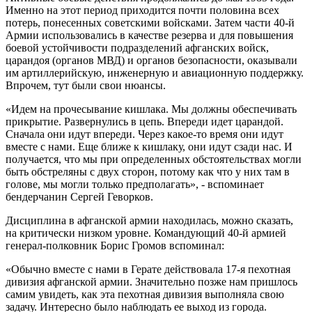
Именно на этот период приходится почти половина всех
потерь, понесенных советскими войсками. Затем части 40-й
Армии использовались в качестве резерва и для повышения
боевой устойчивости подразделений афганских войск,
царандоя (органов МВД) и органов безопасности, оказывали
им артиллерийскую, инженерную и авиационную поддержку.
Впрочем, тут были свои нюансы.
«Идем на прочесывание кишлака. Мы должны обеспечивать
прикрытие. Развернулись в цепь. Впереди идет царандой.
Сначала они идут впереди. Через какое-то время они идут
вместе с нами. Еще ближе к кишлаку, они идут сзади нас. И
получается, что мы при определенных обстоятельствах могли
быть обстреляны с двух сторон, потому как что у них там в
голове, мы могли только предполагать», - вспоминает
бендерчанин Сергей Геворков.
Дисциплина в афганской армии находилась, можно сказать,
на критически низком уровне. Командующий 40-й армией
генерал-полковник Борис Громов вспоминал:
«Обычно вместе с нами в Герате действовала 17-я пехотная
дивизия афганской армии. Значительно позже нам пришлось
самим увидеть, как эта пехотная дивизия выполняла свою
задачу. Интересно было наблюдать ее выход из города.