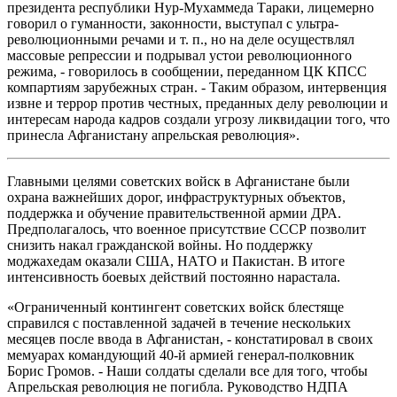
президента республики Нур-Мухаммеда Тараки, лицемерно
говорил о гуманности, законности, выступал с ультра-
революционными речами и т. п., но на деле осуществлял
массовые репрессии и подрывал устои революционного
режима, - говорилось в сообщении, переданном ЦК КПСС
компартиям зарубежных стран. - Таким образом, интервенция
извне и террор против честных, преданных делу революции и
интересам народа кадров создали угрозу ликвидации того, что
принесла Афганистану апрельская революция».
Главными целями советских войск в Афганистане были
охрана важнейших дорог, инфраструктурных объектов,
поддержка и обучение правительственной армии ДРА.
Предполагалось, что военное присутствие СССР позволит
снизить накал гражданской войны. Но поддержку
моджахедам оказали США, НАТО и Пакистан. В итоге
интенсивность боевых действий постоянно нарастала.
«Ограниченный контингент советских войск блестяще
справился с поставленной задачей в течение нескольких
месяцев после ввода в Афганистан, - констатировал в своих
мемуарах командующий 40-й армией генерал-полковник
Борис Громов. - Наши солдаты сделали все для того, чтобы
Апрельская революция не погибла. Руководство НДПА