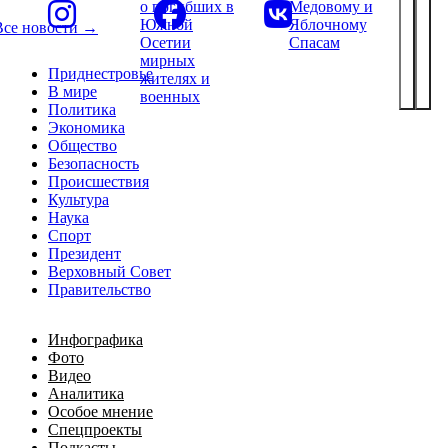
о погибших в
Медовому и
Южной
Яблочному
Все новости →
Осетии
Спасам
мирных
Приднестровье
жителях и
В мире
военных
Политика
Экономика
Общество
Безопасность
Происшествия
Культура
Наука
Спорт
Президент
Верховный Совет
Правительство
Инфографика
Фото
Видео
Аналитика
Особое мнение
Спецпроекты
Подкасты