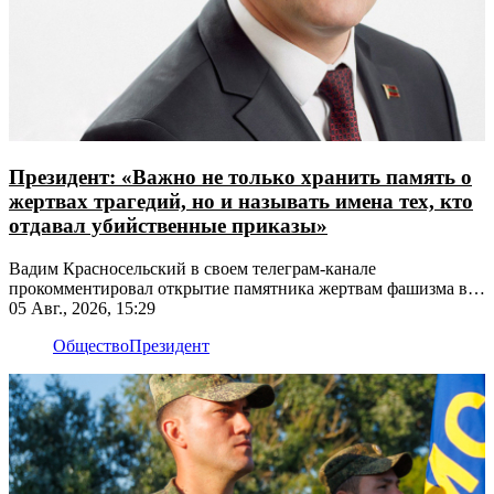
Президент: «Важно не только хранить память о
жертвах трагедий, но и называть имена тех, кто
отдавал убийственные приказы»
Вадим Красносельский в своем телеграм-канале
прокомментировал открытие памятника жертвам фашизма в
Рыбнице
05 Авг., 2026, 15:29
Общество
Президент