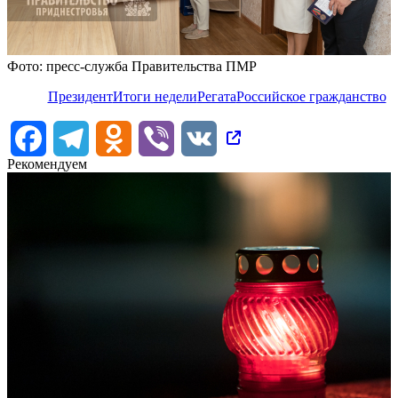
Фото: пресс-служба Правительства ПМР
Президент
Итоги недели
Регата
Российское гражданство
Facebook
Telegram
Odnoklassniki
Viber
VK
Рекомендуем