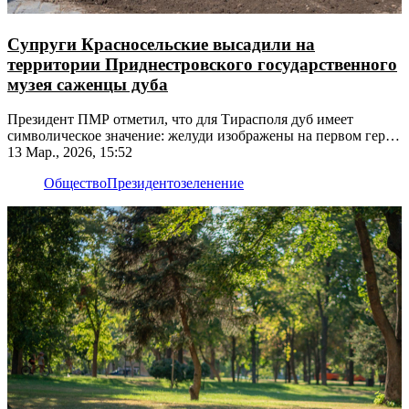
Супруги Красносельские высадили на
территории Приднестровского государственного
музея саженцы дуба
Президент ПМР отметил, что для Тирасполя дуб имеет
символическое значение: желуди изображены на первом гербе
города
13 Мар., 2026, 15:52
Общество
Президент
озеленение