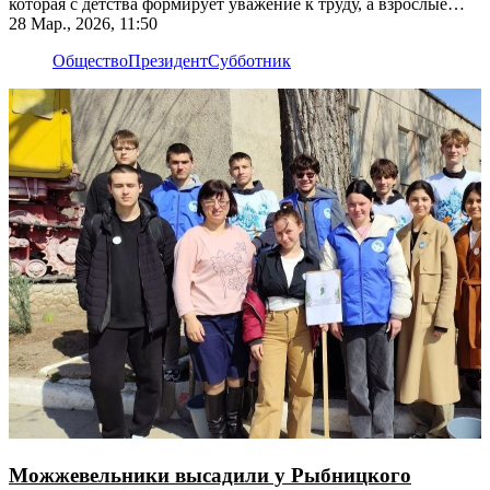
которая с детства формирует уважение к труду, а взрослые
должны подавать пример
28 Мар., 2026, 11:50
Общество
Президент
Субботник
Можжевельники высадили у Рыбницкого