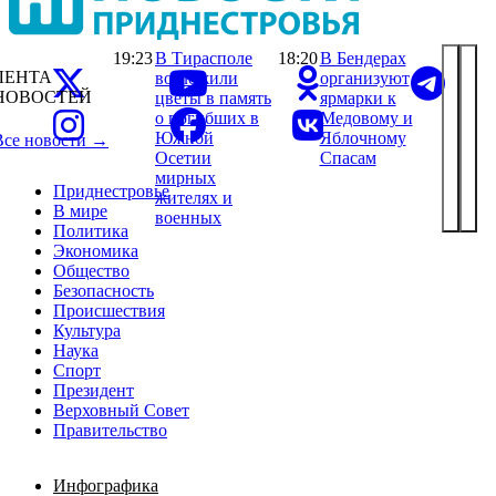
19:23
В Тирасполе
18:20
В Бендерах
ЛЕНТА
возложили
организуют
НОВОСТЕЙ
цветы в память
ярмарки к
о погибших в
Медовому и
Южной
Яблочному
Все новости →
Осетии
Спасам
мирных
Приднестровье
жителях и
В мире
военных
Политика
Экономика
Общество
Безопасность
Происшествия
Культура
Наука
Спорт
Президент
Верховный Совет
Правительство
Инфографика