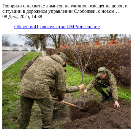
Говорили о нехватке лимитов на уличное освещение дорог, о
ситуации в дорожном управлении Слободзеи, о новом
проекте столичного дендрария
08 Дек., 2025, 14:38
Общество
Правительство ПМР
озеленение