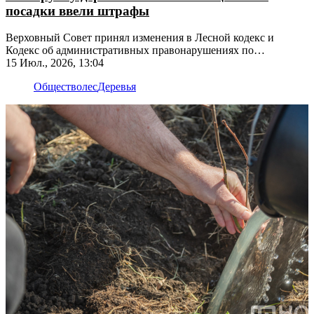
посадки ввели штрафы
Верховный Совет принял изменения в Лесной кодекс и
Кодекс об административных правонарушениях по
инициативе Прокурора ПМР
15 Июл., 2026, 13:04
Общество
лес
Деревья