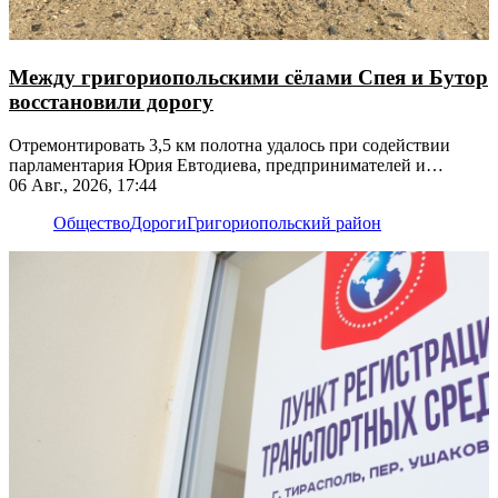
Между григориопольскими сёлами Спея и Бутор
восстановили дорогу
Отремонтировать 3,5 км полотна удалось при содействии
парламентария Юрия Евтодиева, предпринимателей и
жителей
06 Авг., 2026, 17:44
Общество
Дороги
Григориопольский район