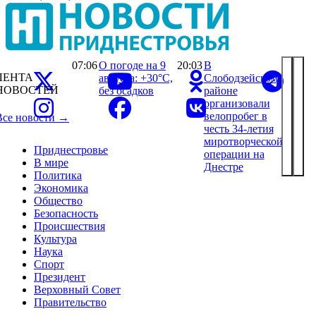
07:06
О погоде на 9
20:03
В
ЛЕНТА
августа: +30°С,
Слободзейском
НОВОСТЕЙ
без осадков
районе
организовали
велопробег в
Все новости →
честь 34-летия
миротворческой
Приднестровье
операции на
В мире
Днестре
Политика
Экономика
Общество
Безопасность
Происшествия
Культура
Наука
Спорт
Президент
Верховный Совет
Правительство