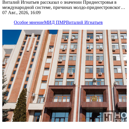
Виталий Игнатьев рассказал о значении Приднестровья в
международной системе, причинах молдо-приднестровского
конфликта, экономической модели и будущем республики
07 Авг., 2026, 16:09
Особое мнение
МИД ПМР
Виталий Игнатьев