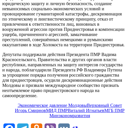
юридическую защиту и личную безопасность, создание
невыносимых социально-экономических условий и
провоцирование гуманитарной катастрофы, дискриминация
по этническому и лингвистическому принципу, отказ от
привлечения к ответственности лиц, виновных в
вооруженной агрессии против Приднестровья и компенсации
ущерба, причиненного агрессией, замалчивание
преступлений, совершённых немецкими и румынскими
оккупантами в ходе Холокоста на территории Приднестровья.
Депутаты поддержали действия Президента ПМР Вадима
Красносельского, Правительства и других органов власти
республики, направленных на защиту интересов государства
и народа, поблагодарили Президента РФ Владимира Путина
за упрощение порядка получения российского гражданства
для приднестровцев, осудили дискриминационные действия
Молдовы и призвали международное сообщество признать
неотъемлемое право приднестровского народа на
самоопределение.
Экономическое давление Молдовы
Верховный Совет
Игорь Смирнов
МИД ПМР
Виталий Игнатьев
МГБ ПМР
Минэкономразвития