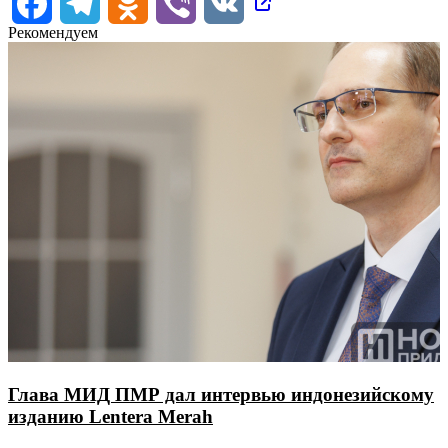
Facebook
Telegram
Odnoklassniki
Viber
VK
Рекомендуем
Глава МИД ПМР дал интервью индонезийскому
изданию Lentera Merah