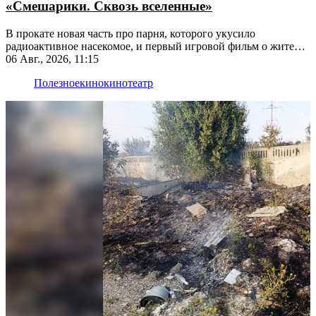
«Смешарики. Сквозь вселенные»
В прокате новая часть про парня, которого укусило
радиоактивное насекомое, и первый игровой фильм о жителях
Ромашковой долины
06 Авг., 2026, 11:15
Полезное
кино
кинотеатр