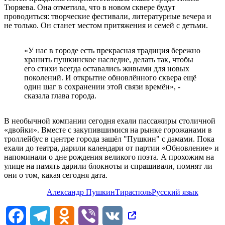
Тюряева. Она отметила, что в новом сквере будут
проводиться: творческие фестивали, литературные вечера и
не только. Он станет местом притяжения и семей с детьми.
«У нас в городе есть прекрасная традиция бережно
хранить пушкинское наследие, делать так, чтобы
его стихи всегда оставались живыми для новых
поколений. И открытие обновлённого сквера ещё
один шаг в сохранении этой связи времён», -
сказала глава города.
В необычной компании сегодня ехали пассажиры столичной
«двойки». Вместе с закупившимися на рынке горожанами в
троллейбус в центре города зашёл "Пушкин" с дамами. Пока
ехали до театра, дарили календари от партии «Обновление» и
напоминали о дне рождения великого поэта. А прохожим на
улице на память дарили блокноты и спрашивали, помнят ли
они о том, какая сегодня дата.
Александр Пушкин
Тирасполь
Русский язык
Facebook
Telegram
Odnoklassniki
Viber
VK