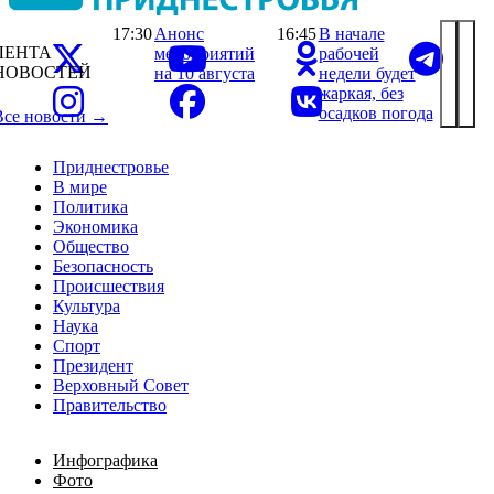
17:30
Анонс
16:45
В начале
ЛЕНТА
мероприятий
рабочей
НОВОСТЕЙ
на 10 августа
недели будет
жаркая, без
осадков погода
Все новости →
Приднестровье
В мире
Политика
Экономика
Общество
Безопасность
Происшествия
Культура
Наука
Спорт
Президент
Верховный Совет
Правительство
Инфографика
Фото