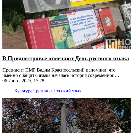
В Приднестровье отмечают День русского языка
Президент ПМР Вадим Красносельский напомнил, что
именно с защиты языка началась история современной
приднестровской государственности
06 Июн., 2025, 15:28
Культура
Президент
Русский язык