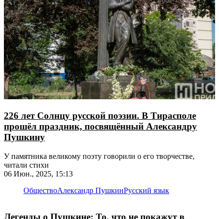
226 лет Солнцу русской поэзии. В Тирасполе
прошёл праздник, посвящённый Александру
Пушкину
У памятника великому поэту говорили о его творчестве,
читали стихи
06 Июн., 2025, 15:13
Общество
Александр Пушкин
Русский язык
Легенды о Пушкине: То, что не покажут в