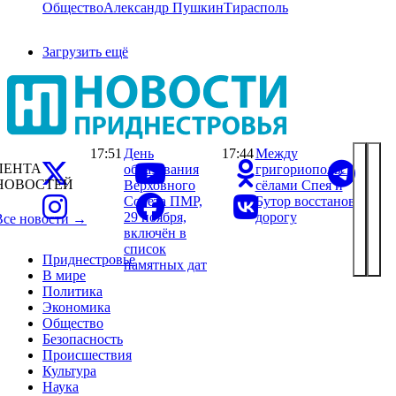
Общество
Александр Пушкин
Тирасполь
Загрузить ещё
17:51
День
17:44
Между
ЛЕНТА
образования
григориопольскими
НОВОСТЕЙ
Верховного
сёлами Спея и
Совета ПМР,
Бутор восстановили
29 ноября,
дорогу
Все новости →
включён в
список
Приднестровье
памятных дат
В мире
Политика
Экономика
Общество
Безопасность
Происшествия
Культура
Наука