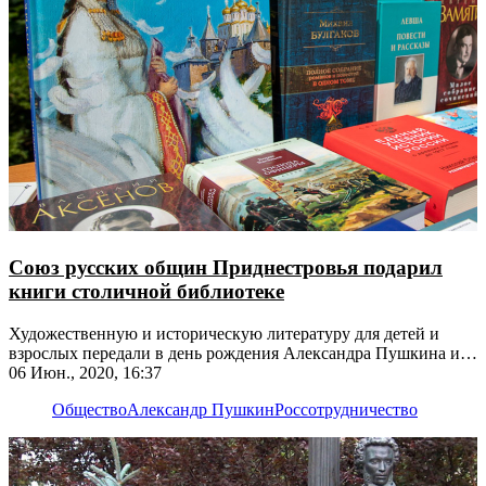
Союз русских общин Приднестровья подарил
книги столичной библиотеке
Художественную и историческую литературу для детей и
взрослых передали в день рождения Александра Пушкина и
Международный день русского языка
06 Июн., 2020, 16:37
Общество
Александр Пушкин
Россотрудничество