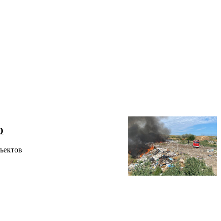
О
ъектов