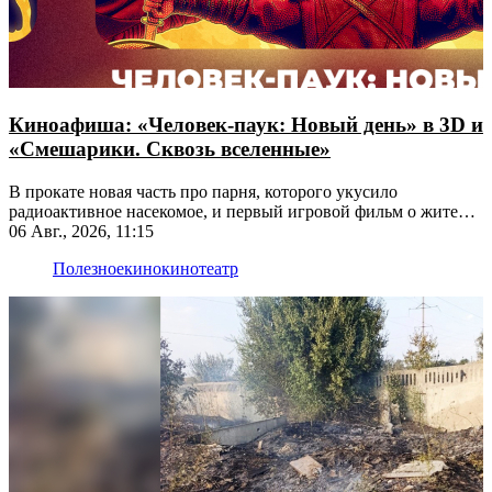
Киноафиша: «Человек-паук: Новый день» в 3D и
«Смешарики. Сквозь вселенные»
В прокате новая часть про парня, которого укусило
радиоактивное насекомое, и первый игровой фильм о жителях
Ромашковой долины
06 Авг., 2026, 11:15
Полезное
кино
кинотеатр