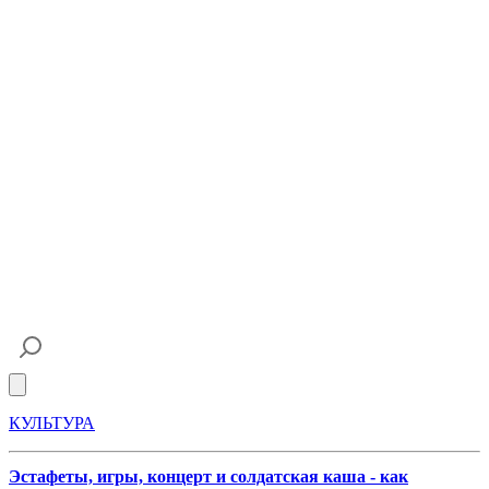
Open main menu
КУЛЬТУРА
Эстафеты, игры, концерт и солдатская каша - как