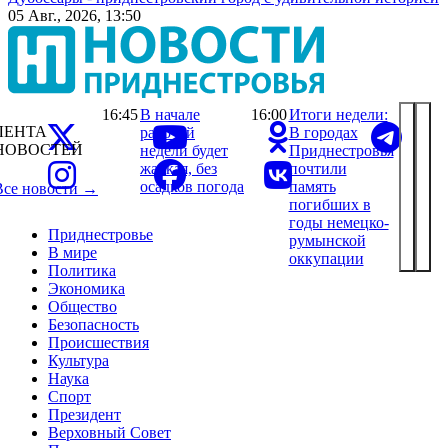
05 Авг., 2026, 13:50
16:45
В начале
16:00
Итоги недели:
ЛЕНТА
рабочей
В городах
НОВОСТЕЙ
недели будет
Приднестровья
жаркая, без
почтили
осадков погода
память
Все новости →
погибших в
годы немецко-
Приднестровье
румынской
В мире
оккупации
Политика
Экономика
Общество
Безопасность
Происшествия
Культура
Наука
Спорт
Президент
Верховный Совет