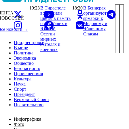
19:23
В Тирасполе
18:20
В Бендерах
ЛЕНТА
возложили
организуют
НОВОСТЕЙ
цветы в память
ярмарки к
о погибших в
Медовому и
Южной
Яблочному
Все новости →
Осетии
Спасам
мирных
Приднестровье
жителях и
В мире
военных
Политика
Экономика
Общество
Безопасность
Происшествия
Культура
Наука
Спорт
Президент
Верховный Совет
Правительство
Инфографика
Фото