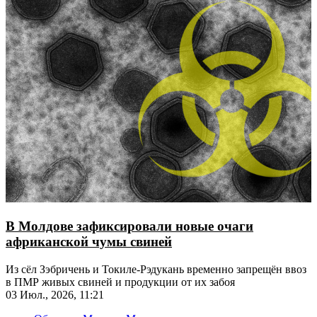
В Молдове зафиксировали новые очаги
африканской чумы свиней
Из сёл Зэбричень и Токиле-Рэдукань временно запрещён ввоз
в ПМР живых свиней и продукции от их забоя
03 Июл., 2026, 11:21