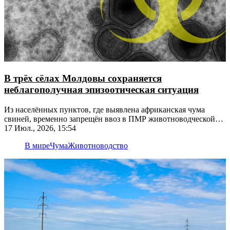
В трёх сёлах Молдовы сохраняется
неблагополучная эпизоотическая ситуация
Из населённых пунктов, где выявлена африканская чума
свиней, временно запрещён ввоз в ПМР животноводческой
продукции
17 Июл., 2026, 15:54
В мире
Чума
Животноводство