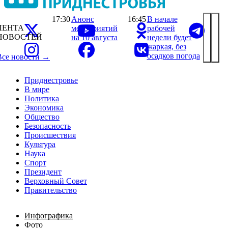
17:30
Анонс
16:45
В начале
ЛЕНТА
мероприятий
рабочей
НОВОСТЕЙ
на 10 августа
недели будет
жаркая, без
осадков погода
Все новости →
Приднестровье
В мире
Политика
Экономика
Общество
Безопасность
Происшествия
Культура
Наука
Спорт
Президент
Верховный Совет
Правительство
Инфографика
Фото