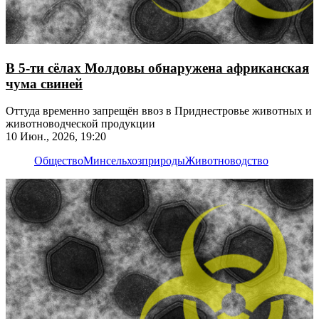
В 5-ти сёлах Молдовы обнаружена африканская
чума свиней
Оттуда временно запрещён ввоз в Приднестровье животных и
животноводческой продукции
10 Июн., 2026, 19:20
Общество
Минсельхозприроды
Животноводство