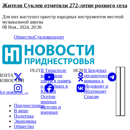
Жители Суклеи отметили 272-летие родного села
Для них выступил оркестр народных инструментов местной
музыкальной школы
08 Ноя., 2024, 20:36
Общество
Суклея
концерт
19:23
В Тирасполе
18:20
В Бендерах
ЛЕНТА
возложили
организуют
НОВОСТЕЙ
цветы в память
ярмарки к
о погибших в
Медовому и
Южной
Яблочному
Все новости →
Осетии
Спасам
мирных
Приднестровье
жителях и
В мире
военных
Политика
Экономика
Общество