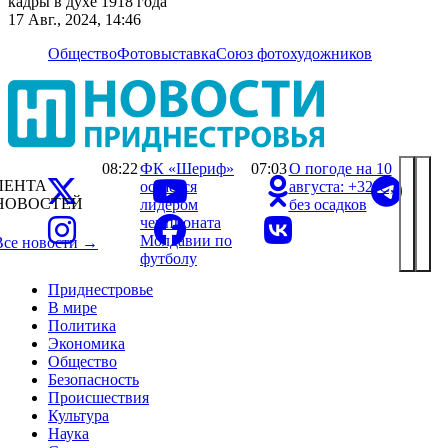
кадры в духе 1918 года
17 Авг., 2024, 14:46
Общество
Фотовыставка
Союз фотохудожников
08:22
ФК «Шериф»
07:03
О погоде на 10
ЛЕНТА
остается
августа: +32°С,
НОВОСТЕЙ
лидером
без осадков
чемпионата
Молдавии по
Все новости →
футболу
Приднестровье
В мире
Политика
Экономика
Общество
Безопасность
Происшествия
Культура
Наука