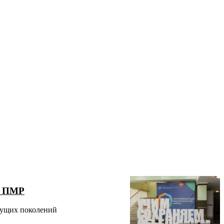
ия ПМР
удущих поколений