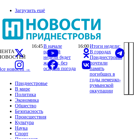
Загрузить ещё
16:45
В начале
16:00
Итоги недели:
ЛЕНТА
рабочей
В городах
НОВОСТЕЙ
недели будет
Приднестровья
жаркая, без
почтили
осадков погода
память
Все новости →
погибших в
годы немецко-
Приднестровье
румынской
В мире
оккупации
Политика
Экономика
Общество
Безопасность
Происшествия
Культура
Наука
Спорт