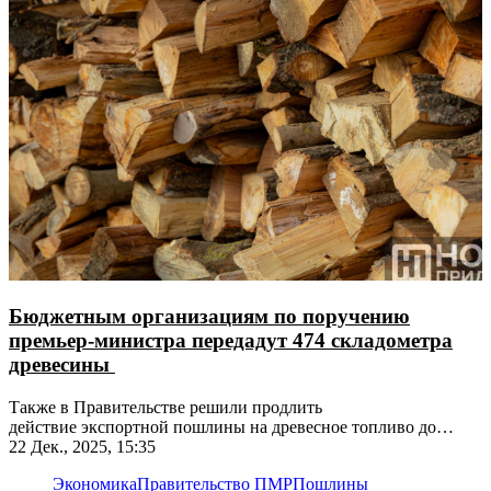
Бюджетным организациям по поручению
премьер-министра передадут 474 складометра
древесины
Также в Правительстве решили продлить
действие экспортной пошлины на древесное топливо до
конца следующего года
22 Дек., 2025, 15:35
Экономика
Правительство ПМР
Пошлины