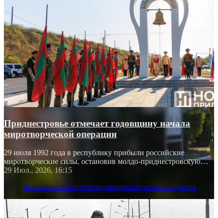
Приднестровье отмечает годовщину начала
миротворческой операции
29 июля 1992 года в республику прибыли российские
миротворческие силы, остановив молдо-приднестровскую
войну
29 Июл., 2026, 16:15
Безопасность
миротворцы
миротворческая операция