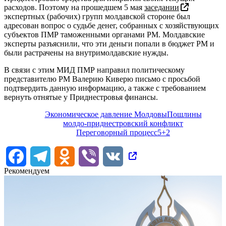
расходов. Поэтому на прошедшем 5 мая
заседании
экспертных (рабочих) групп молдавской стороне был
адресован вопрос о судьбе денег, собранных с хозяйствующих
субъектов ПМР таможенными органами РМ. Молдавские
эксперты разъяснили, что эти деньги попали в бюджет РМ и
были растрачены на внутримолдавские нужды.
В связи с этим МИД ПМР направил политическому
представителю РМ Валерию Киверю письмо с просьбой
подтвердить данную информацию, а также с требованием
вернуть отнятые у Приднестровья финансы.
Экономическое давление Молдовы
Пошлины
молдо-приднестровский конфликт
Переговорный процесс
5+2
Facebook
Telegram
Odnoklassniki
Viber
VK
Рекомендуем