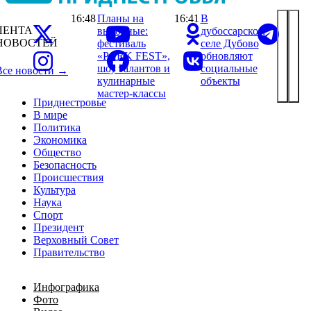
16:48
Планы на
16:41
В
ЛЕНТА
выходные:
дубоссарском
НОВОСТЕЙ
фестиваль
селе Дубово
«PARK FEST»,
обновляют
шоу талантов и
социальные
Все новости →
кулинарные
объекты
мастер-классы
Приднестровье
В мире
Политика
Экономика
Общество
Безопасность
Происшествия
Культура
Наука
Спорт
Президент
Верховный Совет
Правительство
Инфографика
Фото