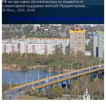
РФ ни при каких обстоятельствах не откажется от
гуманитарной поддержки жителей Приднестровья,
подчеркнул посол России
28 Июл., 2026, 18:06
Безопасность
молдо-приднестровский конфликт
миротвор