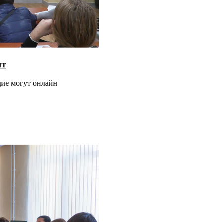
нт
щие могут онлайн