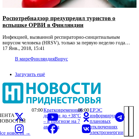
Роспотребнадзор предупредил туристов о
вспышке ОРВИ в Финляндии
Инфекцией, вызванной респираторно-синцитиальным
вирусом человека (HRSV), только за первую неделю года
заразились более полутысячи человек
17 Янв., 2018, 15:41
В мире
Финляндия
Вирус
Загрузить ещё
07:00
Кратковременный
06:00
ЕРЭС
ЛЕНТА
дождь и до +38°С
информирует о
НОВОСТЕЙ
– в прогнозе на 7
плановых
августа
отключениях
электроэнергии
Все новости →