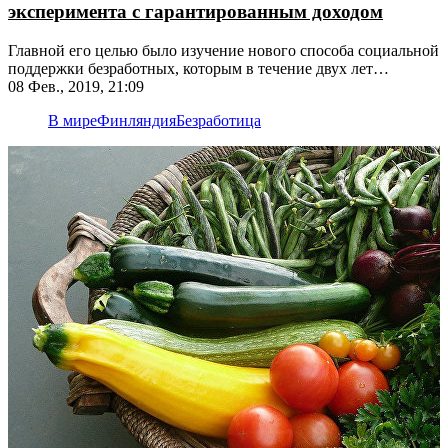
эксперимента с гарантированным доходом
Главной его целью было изучение нового способа социальной
поддержки безработных, которым в течение двух лет
ежемесячно выплачивали по 560 евро
08 Фев., 2019, 21:09
В мире
Финляндия
Безработица