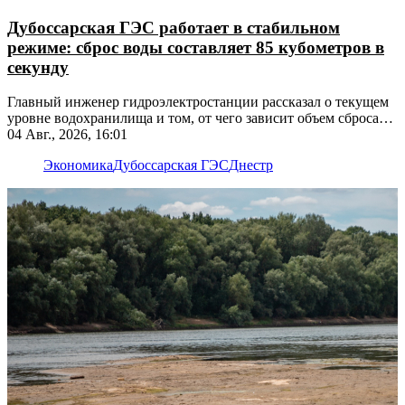
Дубоссарская ГЭС работает в стабильном
режиме: сброс воды составляет 85 кубометров в
секунду
Главный инженер гидроэлектростанции рассказал о текущем
уровне водохранилища и том, от чего зависит объем сброса
воды
04 Авг., 2026, 16:01
Экономика
Дубоссарская ГЭС
Днестр