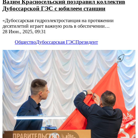
Вадим Красносельский поздравил коллектив
Дубоссарской ГЭС с юбилеем станции
«Дубоссарская гидроэлектростанция на протяжении
десятилетий играет важную роль в обеспечении
энергетической стабильности региона», - подчеркнул
28 Июн., 2025, 09:31
Президент ПМР
Общество
Дубоссарская ГЭС
Президент