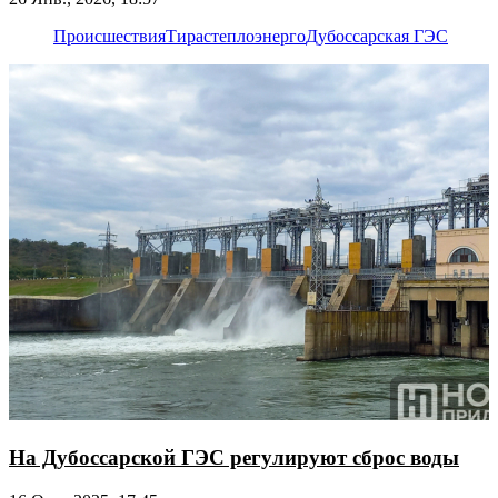
Происшествия
Тирастеплоэнерго
Дубоссарская ГЭС
На Дубоссарской ГЭС регулируют сброс воды