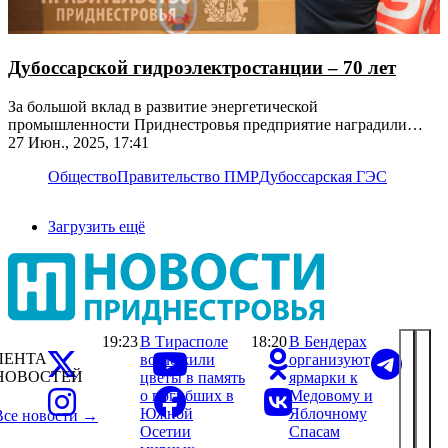
Дубоссарской гидроэлектростанции – 70 лет
За большой вклад в развитие энергетической
промышленности Приднестровья предприятие наградили
орденом «Трудовая слава»
27 Июн., 2025, 17:41
Общество
Правительство ПМР
Дубоссарская ГЭС
Загрузить ещё
19:23
В Тирасполе
18:20
В Бендерах
ЛЕНТА
возложили
организуют
НОВОСТЕЙ
цветы в память
ярмарки к
о погибших в
Медовому и
Южной
Яблочному
Все новости →
Осетии
Спасам