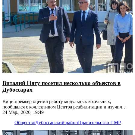
Виталий Нягу посетил несколько объектов в
Дубоссарах
Вице-премьер оценил работу модульных котельных,
пообщался с коллективом Центра реабилитации и изучил
ситуацию на Дубоссарской ГЭС
24 Мар., 2026, 19:49
Общество
Дубоссарский район
Правительство ПМР