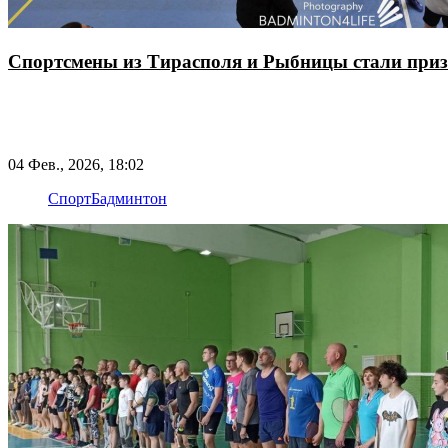
Спортсмены из Тирасполя и Рыбницы стали приз
04 Фев., 2026, 18:02
Спорт
Бадминтон