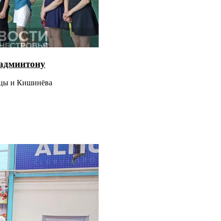
бадминтону
ицы и Кишинёва