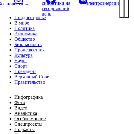
синоптики на
электроэнергии
Все новости →
сегодняшний
день
Приднестровье
В мире
Политика
Экономика
Общество
Безопасность
Происшествия
Культура
Наука
Спорт
Президент
Верховный Совет
Правительство
Инфографика
Фото
Видео
Аналитика
Особое мнение
Спецпроекты
Подкасты