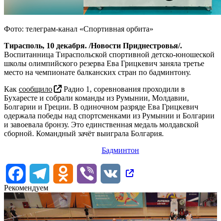
Фото: телеграм-канал «Спортивная орбита»
Тирасполь, 10 декабря. /Новости Приднестровья/.
Воспитанница Тираспольской спортивной детско-юношеской
школы олимпийского резерва Ева Грицкевич заняла третье
место на чемпионате балканских стран по бадминтону.
Как
сообщило
Радио 1, соревнования проходили в
Бухаресте и собрали команды из Румынии, Молдавии,
Болгарии и Греции. В одиночном разряде Ева Грицкевич
одержала победы над спортсменками из Румынии и Болгарии
и завоевала бронзу. Это единственная медаль молдавской
сборной. Командный зачёт выиграла Болгария.
Бадминтон
Facebook
Telegram
Odnoklassniki
Viber
VK
Рекомендуем