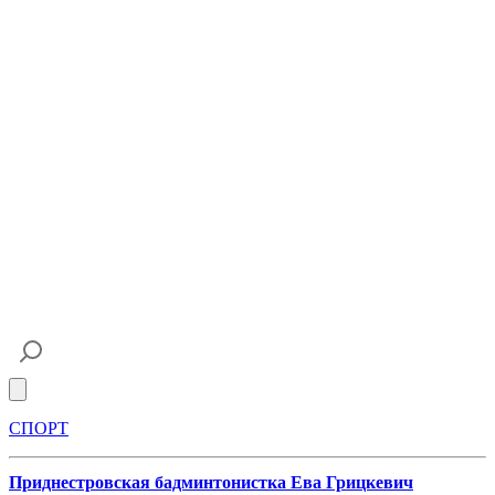
Open main menu
СПОРТ
Приднестровская бадминтонистка Ева Грицкевич