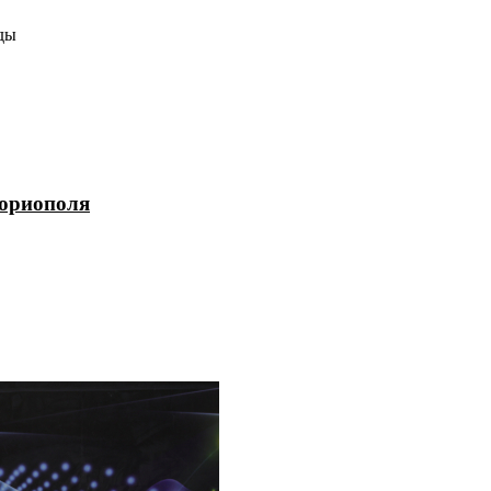
ды
гориополя