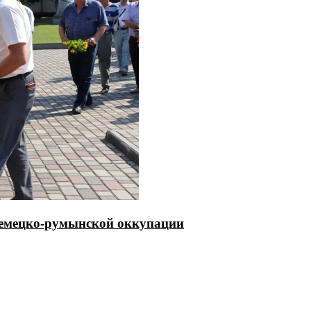
немецко-румынской оккупации