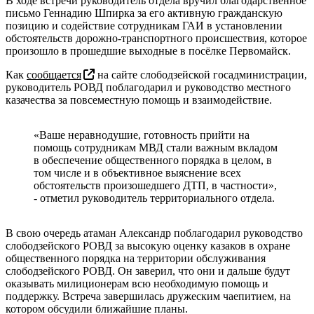
В ходе встречи руководитель отдела вручил благодарственное
письмо Геннадию Шпирка за его активную гражданскую
позицию и содействие сотрудникам ГАИ в установлении
обстоятельств дорожно-транспортного происшествия, которое
произошло в прошедшие выходные в посёлке Первомайск.
Как
сообщается
на сайте слободзейской госадминистрации,
руководитель РОВД поблагодарил и руководство местного
казачества за повсеместную помощь и взаимодействие.
«Ваше неравнодушие, готовность прийти на
помощь сотрудникам МВД стали важным вкладом
в обеспечение общественного порядка в целом, в
том числе и в объективное выяснение всех
обстоятельств произошедшего ДТП, в частности»,
- отметил руководитель территориального отдела.
В свою очередь атаман Александр поблагодарил руководство
слободзейского РОВД за высокую оценку казаков в охране
общественного порядка на территории обслуживания
слободзейского РОВД. Он заверил, что они и дальше будут
оказывать милиционерам всю необходимую помощь и
поддержку. Встреча завершилась дружеским чаепитием, на
котором обсудили ближайшие планы.