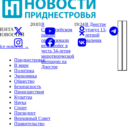
20:03
В
19:24
В Днестре
ЛЕНТА
Слободзейском
утонул 13-
НОВОСТЕЙ
районе
летний
организовали
мальчик
велопробег в
Все новости →
честь 34-летия
миротворческой
Приднестровье
операции на
В мире
Днестре
Политика
Экономика
Общество
Безопасность
Происшествия
Культура
Наука
Спорт
Президент
Верховный Совет
Правительство