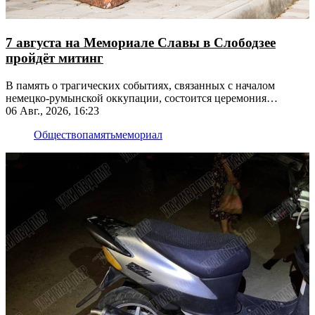
7 августа на Мемориале Славы в Слободзее
пройдёт митинг
В память о трагических событиях, связанных с началом
немецко-румынской оккупации, состоится церемония
возложения цветов
06 Авг., 2026, 16:23
Общество
память
мемориал