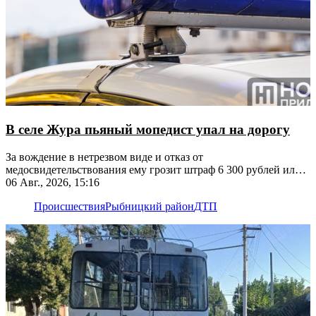
В селе Жура пьяный мопедист упал на дорогу
За вождение в нетрезвом виде и отказ от
медосвидетельствования ему грозит штраф 6 300 рублей или
лишение прав
06 Авг., 2026, 15:16
Происшествия
Рыбницкий район
ДТП