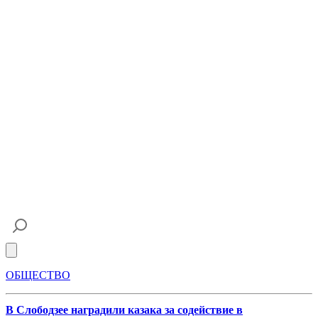
Open main menu
ОБЩЕСТВО
В Слободзее наградили казака за содействие в