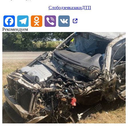
Слободзея
казаки
ДТП
Facebook
Telegram
Odnoklassniki
Viber
VK
Рекомендуем