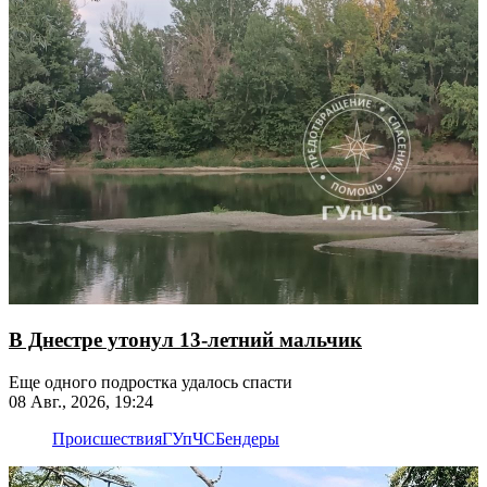
В Днестре утонул 13-летний мальчик
Еще одного подростка удалось спасти
08 Авг., 2026, 19:24
Происшествия
ГУпЧС
Бендеры