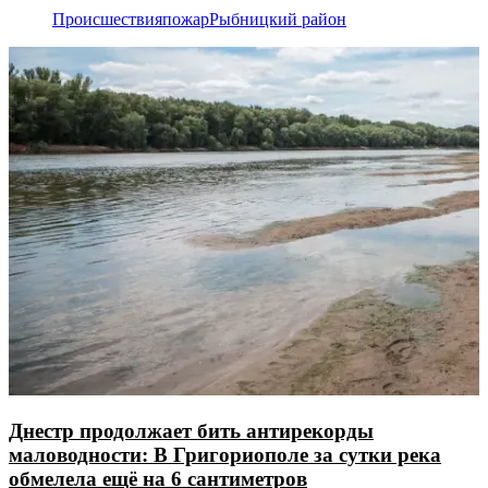
Происшествия
пожар
Рыбницкий район
Днестр продолжает бить антирекорды
маловодности: В Григориополе за сутки река
обмелела ещё на 6 сантиметров