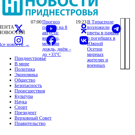
07:00
Прогноз
19:23
В Тирасполе
ЛЕНТА
погоды на 8
возложили
НОВОСТЕЙ
августа:
цветы в память
ветрено,
о погибших в
местами
Южной
Все новости →
дождь, днём –
Осетии
до +33°С
мирных
Приднестровье
жителях и
В мире
военных
Политика
Экономика
Общество
Безопасность
Происшествия
Культура
Наука
Спорт
Президент
Верховный Совет
Правительство