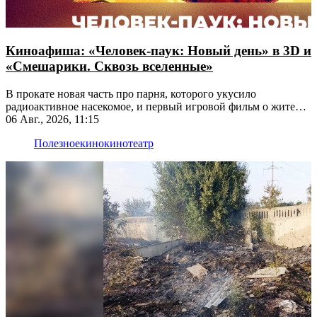
Киноафиша: «Человек-паук: Новый день» в 3D и
«Смешарики. Сквозь вселенные»
В прокате новая часть про парня, которого укусило
радиоактивное насекомое, и первый игровой фильм о жителях
Ромашковой долины
06 Авг., 2026, 11:15
Полезное
кино
кинотеатр