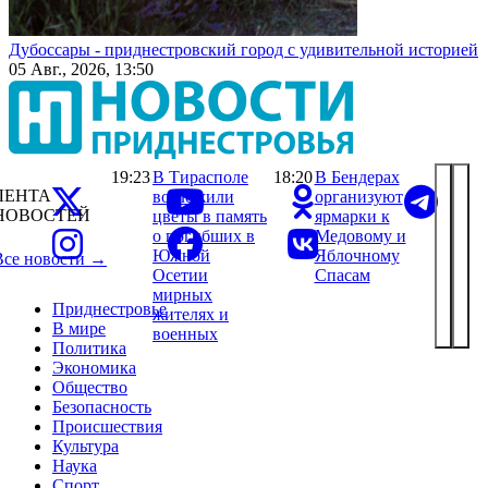
Дубоссары - приднестровский город с удивительной историей
05 Авг., 2026, 13:50
19:23
В Тирасполе
18:20
В Бендерах
ЛЕНТА
возложили
организуют
НОВОСТЕЙ
цветы в память
ярмарки к
о погибших в
Медовому и
Южной
Яблочному
Все новости →
Осетии
Спасам
мирных
Приднестровье
жителях и
В мире
военных
Политика
Экономика
Общество
Безопасность
Происшествия
Культура
Наука
Спорт