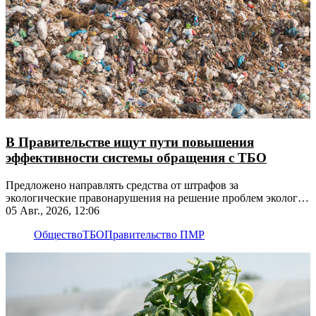
В Правительстве ищут пути повышения
эффективности системы обращения с ТБО
Предложено направлять средства от штрафов за
экологические правонарушения на решение проблем экологии
на этих территориях
05 Авг., 2026, 12:06
Общество
ТБО
Правительство ПМР