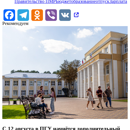
Правительство ПМР
Бюджет
образование
отпуск
Зарплата
Facebook
Telegram
Odnoklassniki
Viber
VK
Рекомендуем
С 12 августа в ПГУ начнётся дополнительный