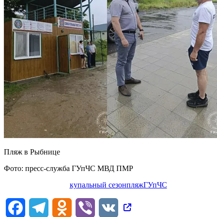
Пляж в Рыбнице
Фото: пресс-служба ГУпЧС МВД ПМР
купальный сезон
пляж
ГУпЧС
Facebook
Telegram
Odnoklassniki
Viber
VK