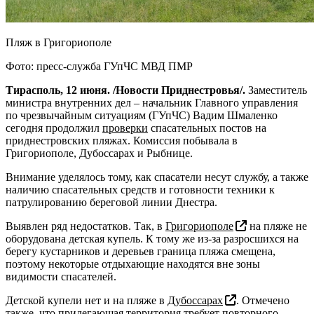
Пляж в Григориополе
Фото: пресс-служба ГУпЧС МВД ПМР
Тирасполь, 12 июня. /Новости Приднестровья/.
Заместитель
министра внутренних дел – начальник Главного управления
по чрезвычайным ситуациям (ГУпЧС) Вадим Шмаленко
сегодня продолжил
проверки
спасательных постов на
приднестровских пляжах. Комиссия побывала в
Григориополе, Дубоссарах и Рыбнице.
Внимание уделялось тому, как спасатели несут службу, а также
наличию спасательных средств и готовности техники к
патрулированию береговой линии Днестра.
Выявлен ряд недостатков. Так, в
Григориополе
на пляже не
оборудована детская купель. К тому же из-за разросшихся на
берегу кустарников и деревьев граница пляжа смещена,
поэтому некоторые отдыхающие находятся вне зоны
видимости спасателей.
Детской купели нет и на пляже в
Дубоссарах
. Отмечено
также, что прилегающая территория требует повторного