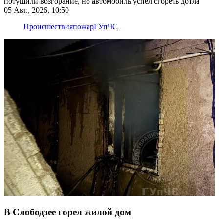
потушили возгорание, но автомобиль успел сгореть дотла
05 Авг., 2026, 10:50
Происшествия
пожар
ГУпЧС
В Слободзее горел жилой дом