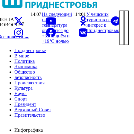
14:07
На следующей
14:01
У чешских
ЛЕНТА
неделе
туристов растёт
НОВОСТЕЙ
температура
интерес к
опустится до
Приднестровью
+33°С днём и
Все новости →
+19°С ночью
Приднестровье
В мире
Политика
Экономика
Общество
Безопасность
Происшествия
Культура
Наука
Спорт
Президент
Верховный Совет
Правительство
Инфографика