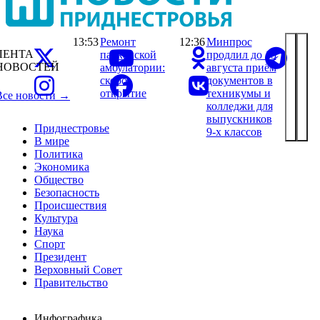
13:53
Ремонт
12:36
Минпрос
ЛЕНТА
парканской
продлил до 15
НОВОСТЕЙ
амбулатории:
августа приём
скоро
документов в
открытие
техникумы и
Все новости →
колледжи для
выпускников
Приднестровье
9-х классов
В мире
Политика
Экономика
Общество
Безопасность
Происшествия
Культура
Наука
Спорт
Президент
Верховный Совет
Правительство
Инфографика