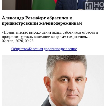
Александр Розенберг обратился к
приднестровским железнодорожникам
«Правительство высоко ценит вклад работников отрасли и
продолжит уделять внимание вопросам сохранения
транспортной инфраструктуры», - отметил он
02 Авг., 2026, 09:23
Общество
Железная дорога
поздравление