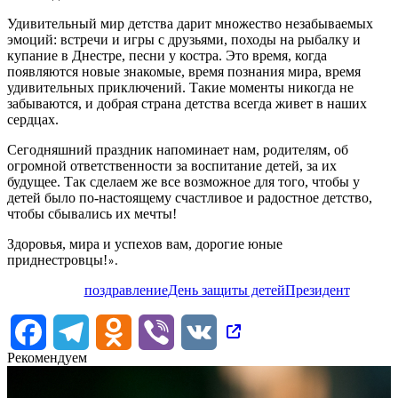
Удивительный мир детства дарит множество незабываемых
эмоций: встречи и игры с друзьями, походы на рыбалку и
купание в Днестре, песни у костра. Это время, когда
появляются новые знакомые, время познания мира, время
удивительных приключений. Такие моменты никогда не
забываются, и добрая страна детства всегда живет в наших
сердцах.
Сегодняшний праздник напоминает нам, родителям, об
огромной ответственности за воспитание детей, за их
будущее. Так сделаем же все возможное для того, чтобы у
детей было по-настоящему счастливое и радостное детство,
чтобы сбывались их мечты!
Здоровья, мира и успехов вам, дорогие юные
приднестровцы!
».
поздравление
День защиты детей
Президент
Facebook
Telegram
Odnoklassniki
Viber
VK
Рекомендуем