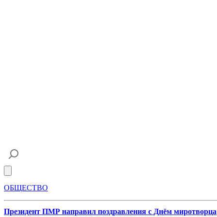
Open main menu
ОБЩЕСТВО
Президент ПМР направил поздравления с Днём миротворца