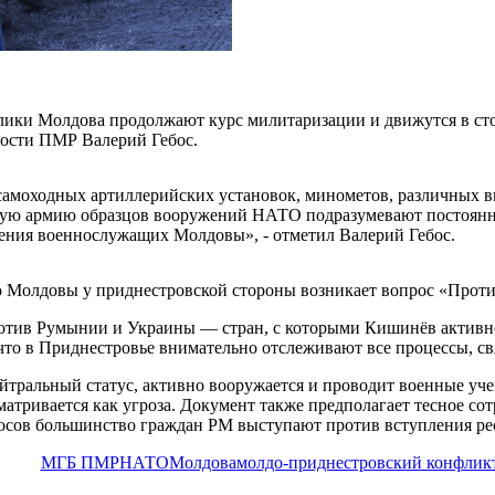
лики
Молдова продолжают курс милитаризации и движутся в стор
ности ПМР Валерий Гебос.
амоходных артиллерийских установок, минометов, различных ви
скую армию образцов вооружений НАТО подразумевают постоянн
чения военнослужащих Молдовы», - отметил Валерий Гебос.
Молдовы у приднестровской стороны возникает вопрос «Против
ротив Румынии и Украины — стран, с которыми Кишинёв активно
 что в Приднестровье внимательно отслеживают все процессы, 
ейтральный статус, активно вооружается и проводит военные уч
атривается как угроза. Документ также предполагает тесное со
сов большинство граждан РМ выступают против вступления рес
МГБ ПМР
НАТО
Молдова
молдо-приднестровский конфлик