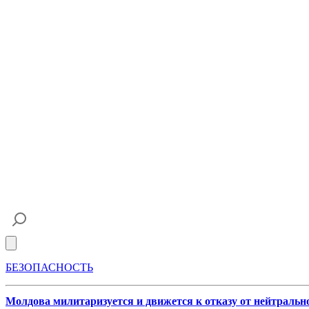
Open main menu
БЕЗОПАСНОСТЬ
Молдова милитаризуется и движется к отказу от нейтральн