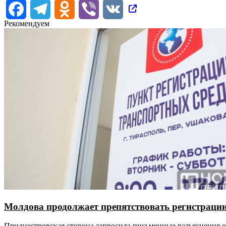
Facebook
Telegram
Odnoklassniki
Viber
VK
Рекомендуем
Молдова продолжает препятствовать регистраци
Приднестровская сторона запросила письменные разъяснения о