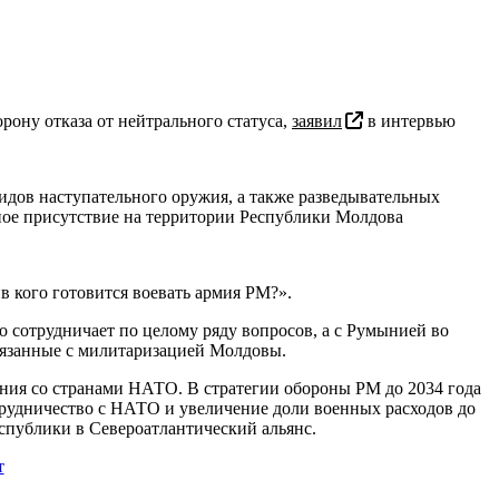
ону отказа от нейтрального статуса,
заявил
в интервью
дов наступательного оружия, а также разведывательных
ое присутствие на территории Республики Молдова
 кого готовится воевать армия РМ?».
 сотрудничает по целому ряду вопросов, а с Румынией во
связанные с милитаризацией Молдовы.
ения со странами НАТО. В стратегии обороны РМ до 2034 года
трудничество с НАТО и увеличение доли военных расходов до
публики в Североатлантический альянс.
т