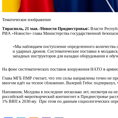
Тематическое изображение
Тирасполь, 21 мая. /Новости Приднестровья/.
Власти Респуб
РИА «Новости» глава Министерства государственной безопас
«Мы наблюдаем поступление определенного количества с
и ударных дронов. Систематические поставки в молдав
западных инструкторов для наладки оборудования и обу
На фоне систематических поставок вооружения НАТО в армию 
Глава МГБ ПМР считает, что эти силы направлены точно не п
многом идёт на тесное сближение. Валерий Гебос подчеркнул,
Напомним, Молдова в последние несколько лет, несмотря на н
российский миротворческий контингент в Приднестровье рассм
1% ВВП к 2030-му. При этом по данным социологических опро