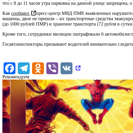
что с 8 до 11 часов утра парковка на данной улице запрещена
Как
сообщил
пресс-центр МВД ПМР, выявленных нарушителе
машины, двое не пришли – их транспортные средства эвакуир
(до 1000 рублей ПМР) и хранение транспорта (72 рубля в сутки)
Кроме того, сотрудники милиции оштрафовали 6 автомобилисто
Госавтоинспекторы призывают водителей внимательно следить 
Facebook
Telegram
Odnoklassniki
Viber
VK
Рекомендуем