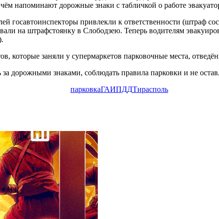
, о чём напоминают дорожные знаки с табличкой о работе эвакуат
й госавтоинспекторы привлекли к ответственности (штраф сост
овали на штрафстоянку в Слободзею. Теперь водителям эвакуир
.
в, которые заняли у супермаркетов парковочные места, отведё
за дорожными знаками, соблюдать правила парковки и не остав
парковка
ГАИ
ПДД
Тирасполь