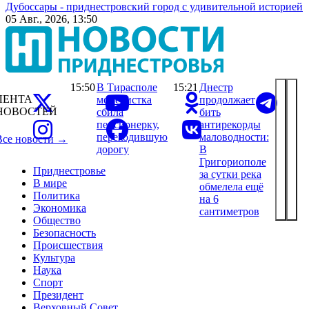
Дубоссары - приднестровский город с удивительной историей
05 Авг., 2026, 13:50
15:50
В Тирасполе
15:21
Днестр
ЛЕНТА
мопедистка
продолжает
НОВОСТЕЙ
сбила
бить
пенсионерку,
антирекорды
переходившую
маловодности:
Все новости →
дорогу
В
Григориополе
Приднестровье
за сутки река
В мире
обмелела ещё
Политика
на 6
Экономика
сантиметров
Общество
Безопасность
Происшествия
Культура
Наука
Спорт
Президент
Верховный Совет