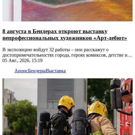
8 августа в Бендерах откроют выставку
непрофессиональных художников «Арт-дебют»
В экспозицию войдут 32 работы – они расскажут о
достопримечательностях города, героях комиксов, детстве и
не только
05 Авг., 2026, 15:19
Анонс
Бендеры
Выставка