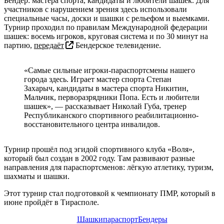
Бендер: мастера спорта, кандидаты и любители шашек. Для
участников с нарушением зрения здесь использовали
специальные часы, доски и шашки с рельефом и выемками.
Турнир проходил по правилам Международной федерации
шашек: восемь игроков, круговая система и по 30 минут на
партию,
передаёт
Бендерское телевидение.
«Самые сильные игроки-параспортсмены нашего
города здесь. Играет мастер спорта Степан
Захарыч, кандидаты в мастера спорта Никитин,
Мальчик, перворазрядники Попа. Есть и любители
шашек», — рассказывает Николай Губа, тренер
Республиканского спортивного реабилитационно-
восстановительного центра инвалидов.
Турнир прошёл под эгидой спортивного клуба «Воля»,
который был создан в 2002 году. Там развивают разные
направления для параспортсменов: лёгкую атлетику, туризм,
шахматы и шашки.
Этот турнир стал подготовкой к чемпионату ПМР, который в
июне пройдёт в Тирасполе.
Шашки
параспорт
Бендеры